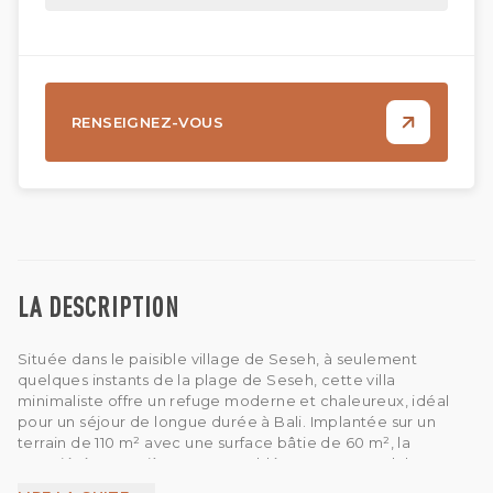
RENSEIGNEZ-VOUS
LA DESCRIPTION
Située dans le paisible village de Seseh, à seulement
quelques instants de la plage de Seseh, cette villa
minimaliste offre un refuge moderne et chaleureux, idéal
pour un séjour de longue durée à Bali. Implantée sur un
terrain de 110 m² avec une surface bâtie de 60 m², la
propriété est entièrement meublée et comprend deux
chambres confortables, chacune avec sa propre salle de