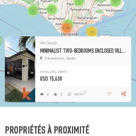
1
2
2
3
1
3181
15
YRC5422
1
MINIMALIST TWO-BEDROOMS ENCLOSED VILLA MOMENTS FROM SESEH BEACH (MINIMUM 2 YEARS RENTAL)
Pererenan, Seseh
Annually Rent
USD 15,630
2
2
2
60m
The displayed locations are approximate.
PROPRIÉTÉS À PROXIMITÉ