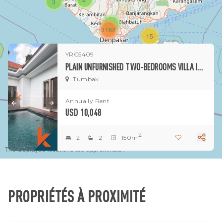
3
1
3182
15
YRC5409
1
PLAIN UNFURNISHED TWO-BEDROOMS VILLA IN TUMBAK BAYUH
Tumbak
Annually Rent
USD 10,048
2
2
2
150m
The displayed locations are approximate.
PROPRIÉTÉS À PROXIMITÉ