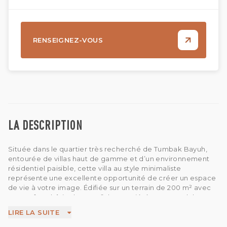
RENSEIGNEZ-VOUS
LA DESCRIPTION
Située dans le quartier très recherché de Tumbak Bayuh,
entourée de villas haut de gamme et d’un environnement
résidentiel paisible, cette villa au style minimaliste
représente une excellente opportunité de créer un espace
de vie à votre image. Édifiée sur un terrain de 200 m² avec
une surface bâtie de 150 m², la propriété comprend deux
chambres, chacune disposant de sa propre salle de bain
LIRE LA SUITE
attenante. Le salon fermé est relié à la cuisine et à la salle à
manger, offrant un agencement pratique et confortable