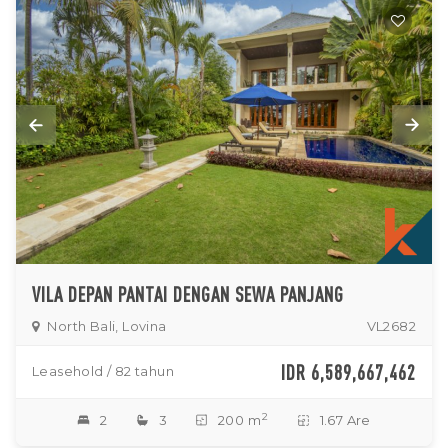
VILA DEPAN PANTAI DENGAN SEWA PANJANG
North Bali, Lovina
VL2682
IDR 6,589,667,462
Leasehold / 82 tahun
2
2
3
200 m
1.67 Are