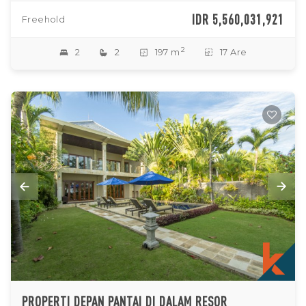
IDR 5,560,031,921
Freehold
2
2
2
197 m
17 Are
PROPERTI DEPAN PANTAI DI DALAM RESOR