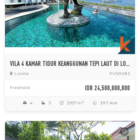
VILA 4 KAMAR TIDUR KEANGGUNAN TEPI LAUT DI LOVINA DIJUAL HAK MILIK
Lovina
PVSR083
IDR 24,500,000,000
Freehold
2
4
3
2957 m
39.7 Are