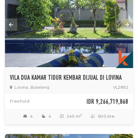
VILA DUA KAMAR TIDUR KEMBAR DIJUAL DI LOVINA
Lovina, Buleleng
VL2892
IDR 9,266,719,868
Freehold
2
4
4
240 m
600 Are