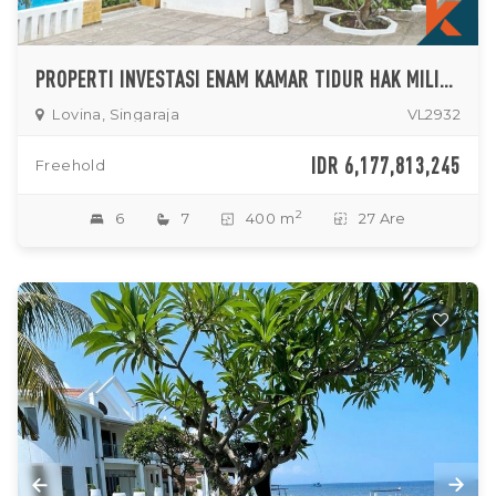
PROPERTI INVESTASI ENAM KAMAR TIDUR HAK MILIK DIJUAL DI SINGARAJA - LOVINA
Lovina, Singaraja
VL2932
IDR 6,177,813,245
Freehold
2
6
7
400 m
27 Are