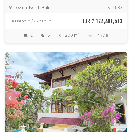
Lovina, North Bali
VL2683
IDR 7,124,401,513
Leasehold / 82 tahun
2
2
3
200 m
1.4 Are