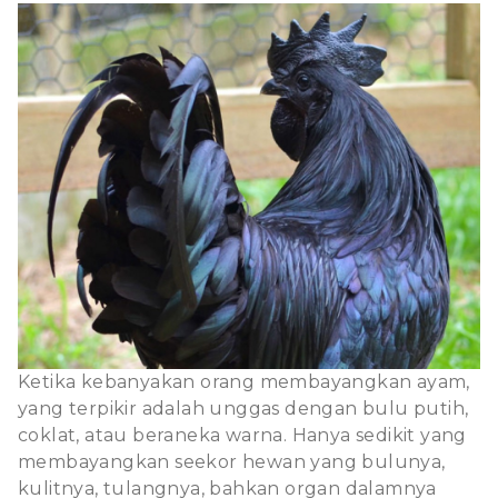
Ketika kebanyakan orang membayangkan ayam,
yang terpikir adalah unggas dengan bulu putih,
coklat, atau beraneka warna. Hanya sedikit yang
membayangkan seekor hewan yang bulunya,
kulitnya, tulangnya, bahkan organ dalamnya