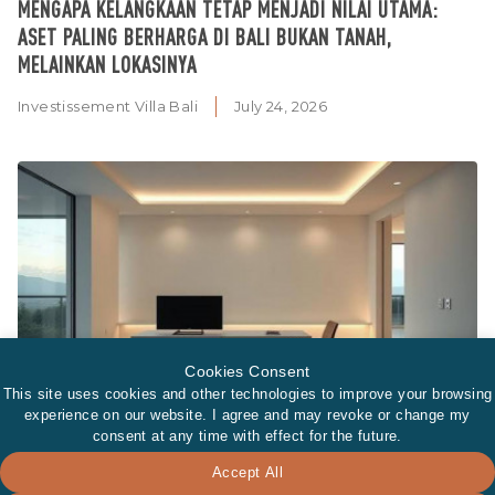
MENGAPA KELANGKAAN TETAP MENJADI NILAI UTAMA:
ASET PALING BERHARGA DI BALI BUKAN TANAH,
MELAINKAN LOKASINYA
Investissement Villa Bali
July 24, 2026
Cookies Consent
This site uses cookies and other technologies to improve your browsing
experience on our website. I agree and may revoke or change my
consent at any time with effect for the future.
Accept All
MASA DEPAN RUMAH MEWAH: TEKNOLOGI YANG TAK