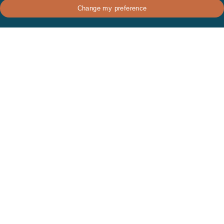
TERLIHAT
Change my preference
Investissement Villa Bali
July 23, 2026
Langganan berita berkala kami
Dapatkan informasi terbaru tentang berita
dan penawaran terbaru untuk properti di
Bali