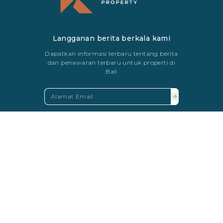
Langganan berita berkala kami
Dapatkan informasi terbaru tentang berita
dan penawaran terbaru untuk properti di
Bali
FAQS
VILA TERJUAL
PRIVACY POLICY
Mata uang resmi perdagangan di Indonesia adalah Rupiah.