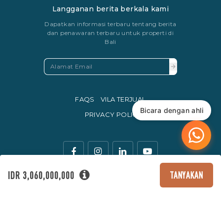
Langganan berita berkala kami
Dapatkan informasi terbaru tentang berita
dan penawaran terbaru untuk properti di
Bali
FAQS
VILA TERJUAL
Bicara dengan ahli
PRIVACY POLICY
IDR 3,060,000,000
TANYAKAN
Mata uang resmi perdagangan di Indonesia adalah Rupiah.
© Copyright 2016 - 2026 Development & SEO By
Kesato & Co