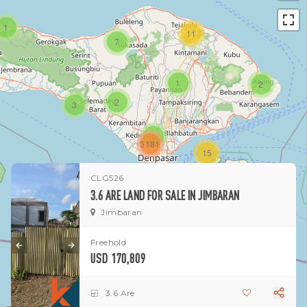
1
11
7
1
2
2
3
1
3181
15
CLG526
1
3.6 ARE LAND FOR SALE IN JIMBARAN
Jimbaran
Freehold
USD 170,809
3.6 Are