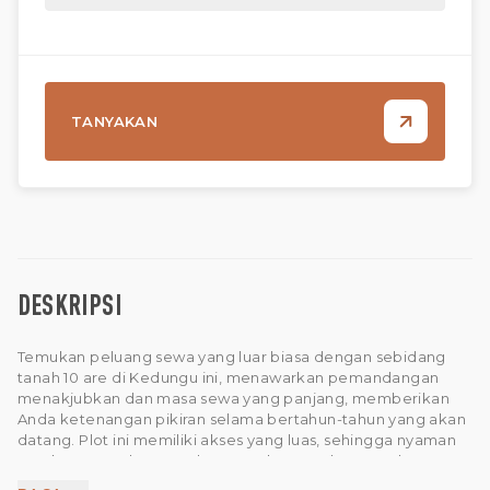
TANYAKAN
DESKRIPSI
Temukan peluang sewa yang luar biasa dengan sebidang
tanah 10 are di Kedungu ini, menawarkan pemandangan
menakjubkan dan masa sewa yang panjang, memberikan
Anda ketenangan pikiran selama bertahun-tahun yang akan
datang. Plot ini memiliki akses yang luas, sehingga nyaman
untuk pengembangan dan proyek masa depan. Lahan yang
bersih dan terawat ini siap untuk dibangun, sehingga tidak