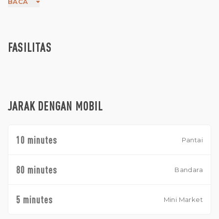
BACA
perlu repot melakukan persiapan yang ekstensif. Utilitas
sudah tersedia, memastikan kelancaran transisi ke
konstruksi. Terletak di kawasan Kedungu yang tenang, lahan
ini menghadirkan peluang unik untuk mewujudkan properti
impian Anda di tengah keindahan alam yang menakjubkan.
FASILITAS
Jangan lewatkan peluang investasi utama ini, cocok untuk
vila mewah atau proyek pengembangan yang
menguntungkan. Amankan masa depan Anda di Kedungu
hari ini!
JARAK DENGAN MOBIL
10 minutes
Pantai
80 minutes
Bandara
5 minutes
Mini Market