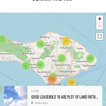
+
−
1
11
7
1
2
2
3
1
3182
15
LD89
1
GOOD LEASEHOLD 10 ARE PLOT OF LAND WITH AMAZING VIEWS IN KEDUNGU
Kedungu