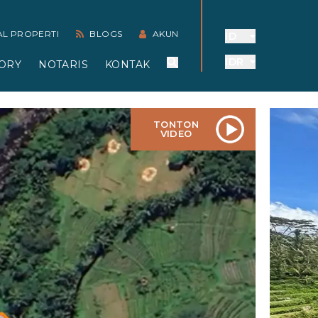
AL PROPERTI
BLOGS
AKUN
ID
IDR
ORY
NOTARIS
KONTAK
TONTON
VIDEO