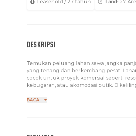
Land:
Leasehold / 27 tahun
27 Ar
DESKRIPSI
Temukan peluang lahan sewa jangka panj
yang tenang dan berkembang pesat. Lahan 
cocok untuk proyek komersial seperti res
kebugaran, atau akomodasi butik. Dikelilin
lahan ini menjamin pemandangan lanskap 
jangka panjang, meningkatkan daya tarik
BACA
Terletak hanya 30 menit dari Gunung Agu
populer serta air terjun yang indah, kawas
alam dan wisatawan yang sadar lingkunga
mendapatkan lahan unik di salah satu kawa