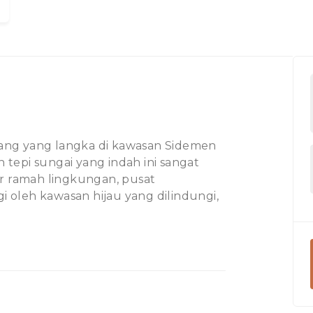
e
ang yang langka di kawasan Sidemen
tepi sungai yang indah ini sangat
or ramah lingkungan, pusat
gi oleh kawasan hijau yang dilindungi,
yang rimbun dan tak terhalang dalam
 setiap pengembangan.
ng dan dekat dengan jalur pendakian
an ini menjadi pusat minat para pecinta
n. Inilah kesempatan Anda untuk
san Bali yang paling autentik dan