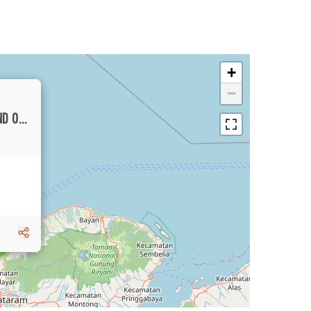
+
−
RARE LONG LEASEHOLD COMMERCIAL LAND OPTION IN UPCOMING SIDEMEN AREA