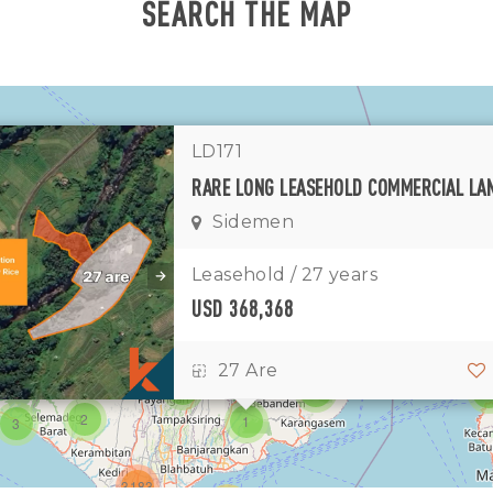
SEARCH THE MAP
LD171
Sidemen
Leasehold / 27 years
USD 368,368
11
7
27 Are
1
2
6
2
1
3
3183