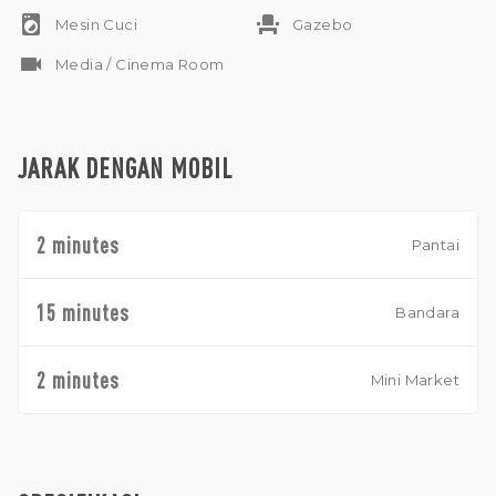
Sebuah peluang kepemilikan properti yang luar biasa yang
local_laundry_service
event_seat
Mesin Cuci
Gazebo
menggabungkan pemandangan menakjubkan, ruang yang
luas, dan alamat tepi pantai yang sangat diinginkan di
videocam
Media / Cinema Room
Jimbaran.
JARAK DENGAN MOBIL
2 minutes
Pantai
15 minutes
Bandara
2 minutes
Mini Market