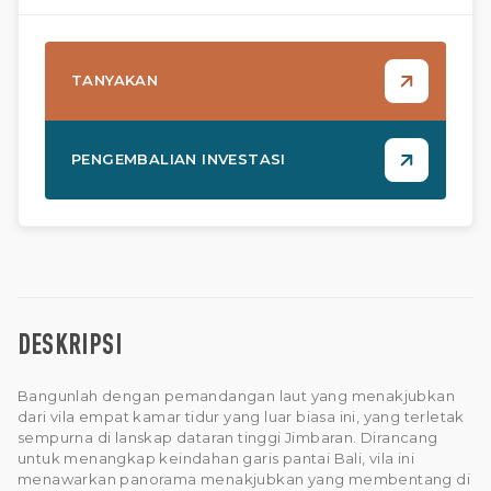
TANYAKAN
PENGEMBALIAN INVESTASI
DESKRIPSI
Bangunlah dengan pemandangan laut yang menakjubkan
dari vila empat kamar tidur yang luar biasa ini, yang terletak
sempurna di lanskap dataran tinggi Jimbaran. Dirancang
untuk menangkap keindahan garis pantai Bali, vila ini
menawarkan panorama menakjubkan yang membentang di