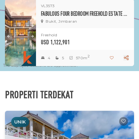
VL3573
FABULOUS FOUR BEDROOM FREEHOLD ESTATE WITH AMAZING OCEAN VIEWS IN JIMBARAN
Bukit, Jimbaran
Freehold
USD 1,122,901
2
4
5
570m
The displayed locations are approximate.
PROPERTI TERDEKAT
UNIK