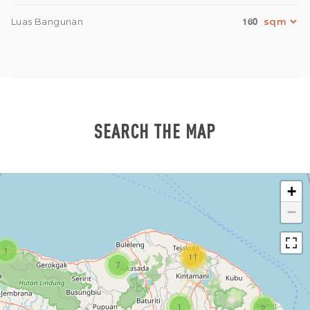
160
Luas Bangunan
SEARCH THE MAP
+
−
1
11
7
1
2