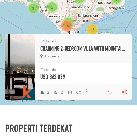
2
3
1
3182
15
CVG1626
1
CHARMING 2-BEDROOM VILLA WITH MOUNTAIN VIEW IN SERIRIT
Buleleng
Freehold
USD 362,829
2
2
2
160m
The displayed locations are approximate.
PROPERTI TERDEKAT