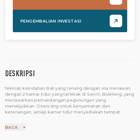
PENGEMBALIAN INVESTASI
DESKRIPSI
Nikmati keindahan Bali yang tenang dengan vila menawan
dengan 2 kamar tidur yang terletak di Seririt, Buleleng, yang
menawarkan pemandangan pegunungan yang
menakjubkan. Dirancang untuk kenyamanan dan
ketenangan, setiap kamar tidur menyediakan tempat
peristirahatan yang damai dengan pemandangan lanskap
sekitarnya yang menakjubkan. Vila ini memiliki ruang tamu
BACA
terbuka yang menghubungkan ruang dalam dan luar
ruangan dengan mulus, cocok untuk bersantai dan