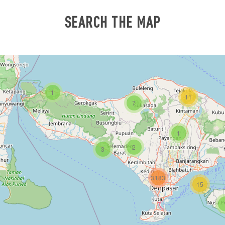
SEARCH THE MAP
1
11
7
1
2
3
3183
15