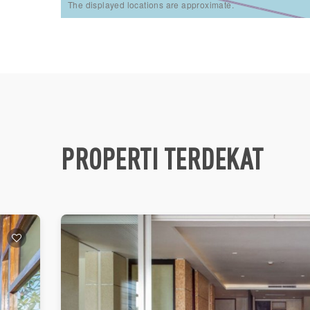
The displayed locations are approximate.
PROPERTI TERDEKAT