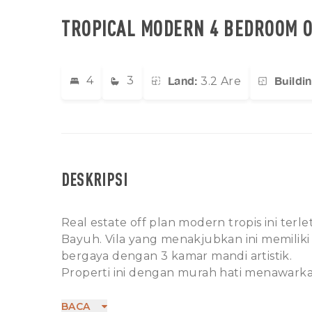
TROPICAL MODERN 4 BEDROOM O
Land:
Buildin
4
3
3.2 Are
DESKRIPSI
Real estate off plan modern tropis ini ter
Bayuh. Vila yang menakjubkan ini memilik
bergaya dengan 3 kamar mandi artistik.
Properti ini dengan murah hati menawark
tamu, ruang makan, dapur, kolam renang in
CCTV, TV LED, lounge cekung, area binatu,
BACA