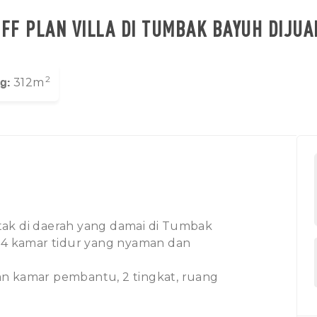
FF PLAN VILLA DI TUMBAK BAYUH DIJUA
2
g:
312m
letak di daerah yang damai di Tumbak
i 4 kamar tidur yang nyaman dan
an kamar pembantu, 2 tingkat, ruang
dah 3x10m, sumber air, listrik 7700,
 dan area parkir ukuran yang baik di