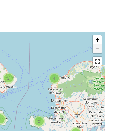
+
−
2
6
1
1
3