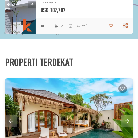
Freehold
USD 189,787
2
2
3
162m
The displayed locations are approximate.
PROPERTI TERDEKAT