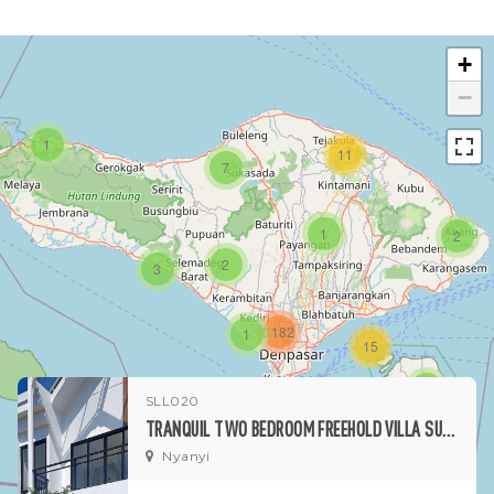
+
−
1
11
7
1
2
2
3
3182
1
15
1
SLL020
TRANQUIL TWO BEDROOM FREEHOLD VILLA SURROUNDED BY RICE FIELDS IN PEACEFUL NYANYI
Nyanyi