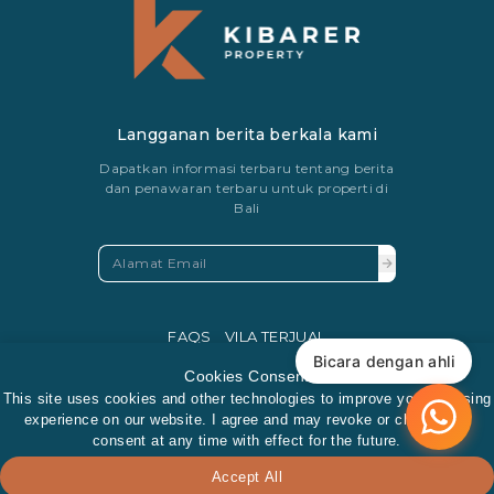
Langganan berita berkala kami
Dapatkan informasi terbaru tentang berita
dan penawaran terbaru untuk properti di
Bali
FAQS
VILA TERJUAL
Bicara dengan ahli
PRIVACY POLICY
Cookies Consent
This site uses cookies and other technologies to improve your browsing
experience on our website. I agree and may revoke or change my
consent at any time with effect for the future.
Accept All