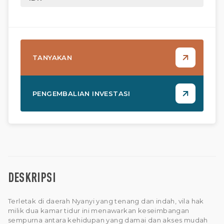
TANYAKAN
PENGEMBALIAN INVESTASI
DESKRIPSI
Terletak di daerah Nyanyi yang tenang dan indah, vila hak
milik dua kamar tidur ini menawarkan keseimbangan
sempurna antara kehidupan yang damai dan akses mudah