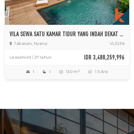
VILA SEWA SATU KAMAR TIDUR YANG INDAH DEKAT DENGAN PANTAI NYANYI
Tabanan, Nyanyi
VL3236
IDR 3,488,259,996
Leasehold / 27 tahun
2
1
1
130 m
1.5 Are