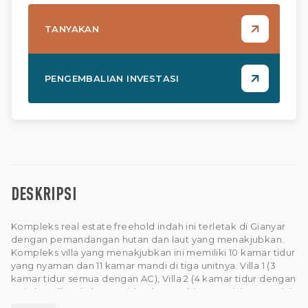
TANYAKAN
PENGEMBALIAN INVESTASI
DESKRIPSI
Kompleks real estate freehold indah ini terletak di Gianyar
dengan pemandangan hutan dan laut yang menakjubkan.
Kompleks villa yang menakjubkan ini memiliki 10 kamar tidur
yang nyaman dan 11 kamar mandi di tiga unitnya. Villa 1 (3
kamar tidur semua dengan AC), Villa 2 (4 kamar tidur dengan
AC) dan Villa 3 (3 kamar tidur dengan kipas angin). Kamar ini
berperabotan lengkap dan didekorasi dengan selera tinggi