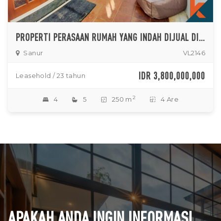
PROPERTI PERASAAN RUMAH YANG INDAH DIJUAL DI SANUR
Sanur
VL2146
IDR 3,800,000,000
Leasehold / 23 tahun
2
4
5
250 m
4 Are
APAKAH ANDA INGIN INFORMASI