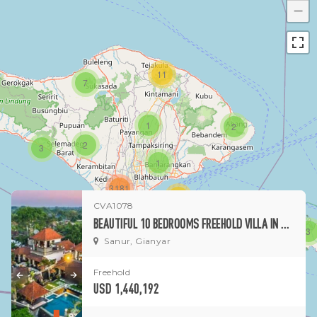
−
11
7
1
2
2
3
1
3181
15
CVA1078
BEAUTIFUL 10 BEDROOMS FREEHOLD VILLA IN GIANYAR FOR SALE
1
3
Sanur, Gianyar
Freehold
USD 1,440,192