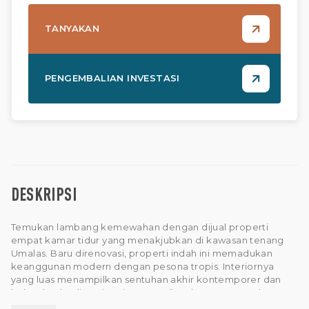
TANYAKAN
PENGEMBALIAN INVESTASI
DESKRIPSI
Temukan lambang kemewahan dengan dijual properti
empat kamar tidur yang menakjubkan di kawasan tenang
Umalas. Baru direnovasi, properti indah ini memadukan
keanggunan modern dengan pesona tropis. Interiornya
yang luas menampilkan sentuhan akhir kontemporer dan
bahan berkualitas tinggi, memastikan kenyamanan dan
gaya.