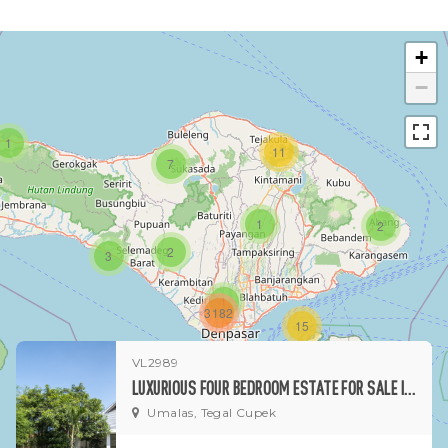
+
−
1
11
7
1
2
2
3
1
3182
15
VL2989
1
LUXURIOUS FOUR BEDROOM ESTATE FOR SALE IN UMALAS
Umalas, Tegal Cupek