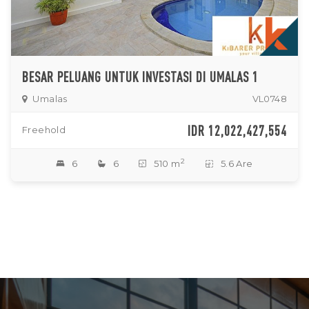
BESAR PELUANG UNTUK INVESTASI DI UMALAS 1
Umalas
VL0748
IDR 12,022,427,554
Freehold
2
6
6
510 m
5.6 Are