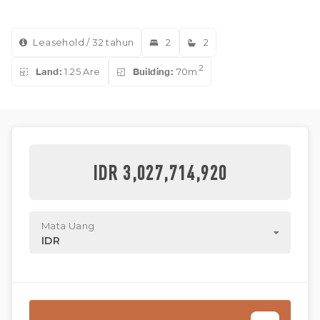
Leasehold / 32 tahun
2
2
2
Land:
1.25 Are
Building:
70m
IDR 3,027,714,920
Mata Uang
IDR