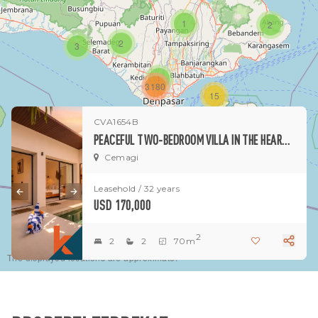
1
2
2
3
1
3180
15
CVA1654B
1
PEACEFUL TWO-BEDROOM VILLA IN THE HEART OF CEMAGI
Cemagi
Leasehold / 32 years
USD 170,000
2
2
2
70m
The displayed locations are approximate.