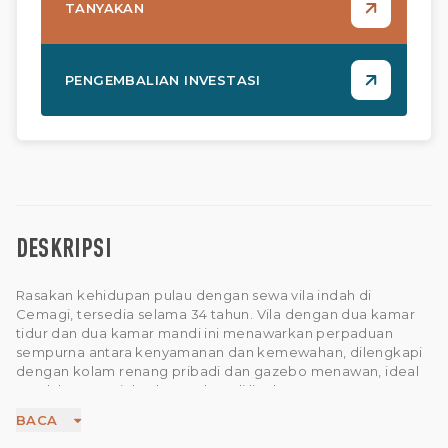
TANYAKAN
PENGEMBALIAN INVESTASI
DESKRIPSI
Rasakan kehidupan pulau dengan sewa vila indah di
Cemagi, tersedia selama 34 tahun. Vila dengan dua kamar
tidur dan dua kamar mandi ini menawarkan perpaduan
sempurna antara kenyamanan dan kemewahan, dilengkapi
dengan kolam renang pribadi dan gazebo menawan, ideal
untuk bersantai dan berendam di lingkungan yang tenang.
Desain terbuka vila ini dipenuhi cahaya alami, menciptakan
BACA
ruang tamu terang dan lapang yang terhubung dengan alam
terbuka. Dapur lengkap memudahkan Anda menjamu atau