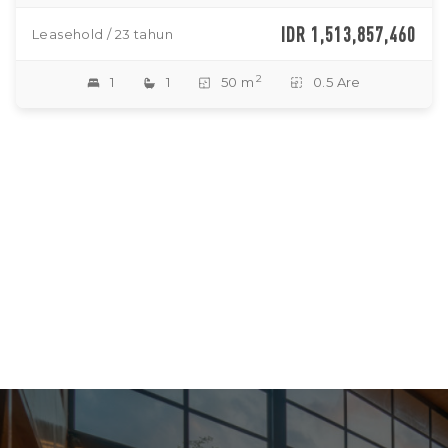
IDR 1,513,857,460
Leasehold / 23 tahun
2
1
1
50 m
0.5 Are