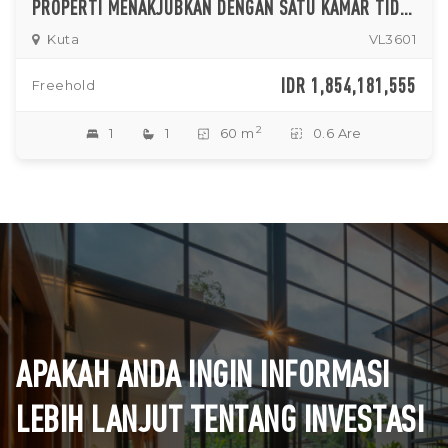
PROPERTI MENAKJUBKAN DENGAN SATU KAMAR TIDUR HAK MILIK BAGIAN DARI HOTEL DAN HUNIAN EKSKLUSIF DI KUTA
Kuta
VL3601
IDR 1,854,181,555
Freehold
2
1
1
60 m
0.6 Are
APAKAH ANDA INGIN INFORMASI
LEBIH LANJUT TENTANG INVESTASI