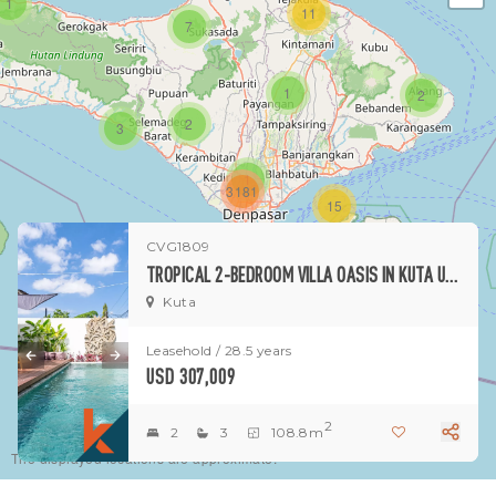
1
11
7
1
2
2
3
1
3181
15
CVG1809
1
TROPICAL 2-BEDROOM VILLA OASIS IN KUTA UTARA
Kuta
Leasehold / 28.5 years
USD 307,009
2
2
3
108.8m
The displayed locations are approximate.