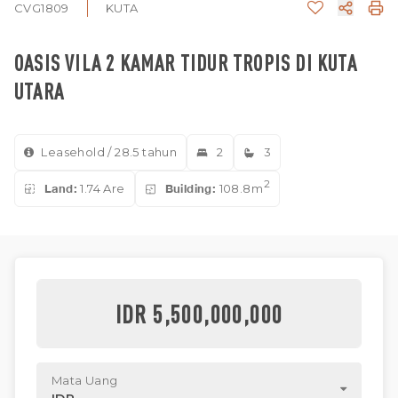
CVG1809
KUTA
OASIS VILA 2 KAMAR TIDUR TROPIS DI KUTA
UTARA
Leasehold / 28.5 tahun
2
3
2
Land:
1.74 Are
Building:
108.8m
IDR 5,500,000,000
Mata Uang