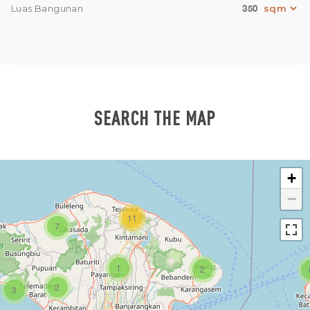
350
Luas Bangunan
SEARCH THE MAP
+
−
11
7
1
2
2
3