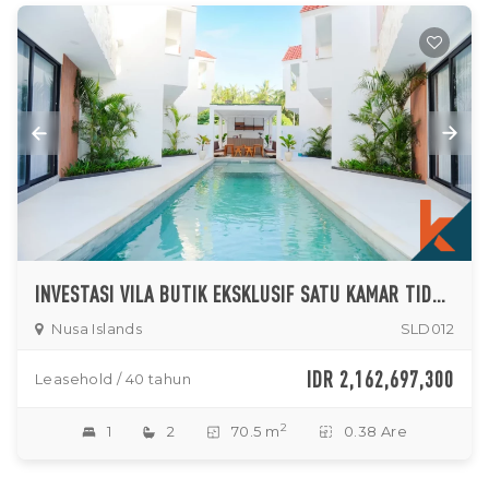
INVESTASI VILA BUTIK EKSKLUSIF SATU KAMAR TIDUR UNTUK DISEWAKAN DI NUSA PENIDA
Nusa Islands
SLD012
IDR 2,162,697,300
Leasehold / 40 tahun
2
1
2
70.5 m
0.38 Are