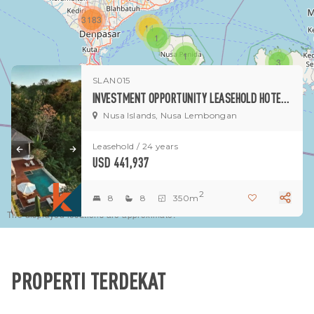
3183
14
1
1
3
SLAN015
INVESTMENT OPPORTUNITY LEASEHOLD HOTEL & RESORT IN NUSA LEMBONGAN
Nusa Islands, Nusa Lembongan
Leasehold / 24 years
USD 441,937
2
8
8
350m
The displayed locations are approximate.
PROPERTI TERDEKAT