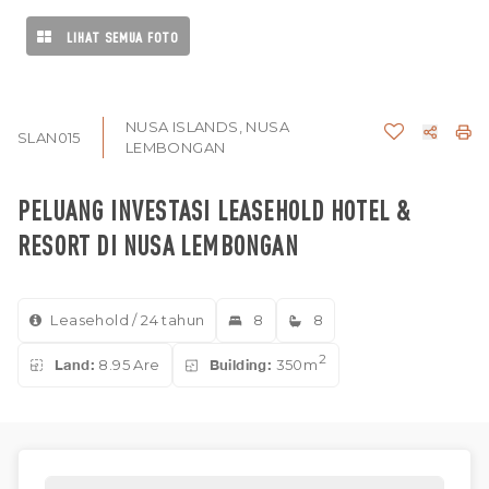
LIHAT SEMUA FOTO
NUSA ISLANDS, NUSA
SLAN015
LEMBONGAN
PELUANG INVESTASI LEASEHOLD HOTEL &
RESORT DI NUSA LEMBONGAN
Leasehold / 24 tahun
8
8
2
Land:
8.95 Are
Building:
350m