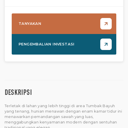
TANYAKAN
PENGEMBALIAN INVESTASI
DESKRIPSI
Terletak di lahan yang lebih tinggi di area Tumbak Bayuh
yang tenang, hunian menawan dengan enam kamar tidur ini
menawarkan pemandangan sawah yang luas,
menggabungkan kenyamanan modern dengan sentuhan
tradisional yang elegan.