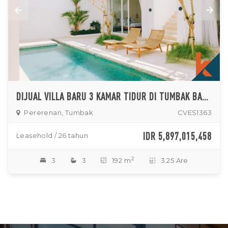
DIJUAL VILLA BARU 3 KAMAR TIDUR DI TUMBAK BAYUH
Pererenan, Tumbak
CVES1363
IDR 5,897,015,458
Leasehold / 26 tahun
2
3
3
192 m
3.25 Are