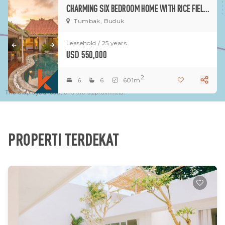
CHARMING SIX BEDROOM HOME WITH RICE FIELDS VIEWS IN TUMBAK
Tumbak, Buduk
Leasehold / 25 years
USD 550,000
2
6
6
601m
The displayed locations are approximate.
PROPERTI TERDEKAT