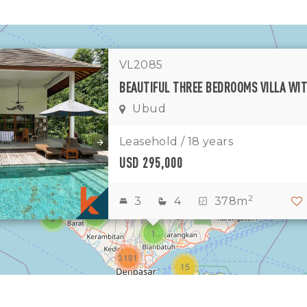
VL2085
Ubud
Leasehold / 18 years
11
7
USD 295,000
1
2
2
3
4
378m
2
3
1
3181
15
1