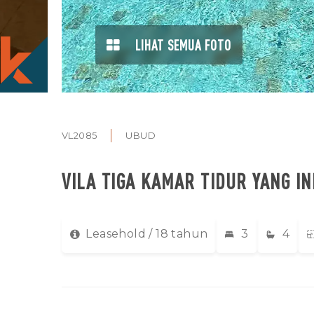
LIHAT SEMUA FOTO
VL2085
UBUD
VILA TIGA KAMAR TIDUR YANG 
Leasehold / 18 tahun
3
4