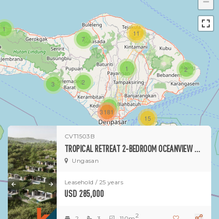
−
1
11
7
1
2
2
3
1
3181
15
CVT1503B
1
TROPICAL RETREAT 2-BEDROOM OCEANVIEW VILLA FOR SALE IN UNGASAN
Ungasan
Leasehold / 25 years
USD 285,000
2
2
3
110m