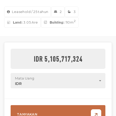
Leasehold / 25 tahun
2
3
2
Land:
3.05 Are
Building:
110m
IDR 5,105,717,324
Mata Uang
IDR
TANYAKAN