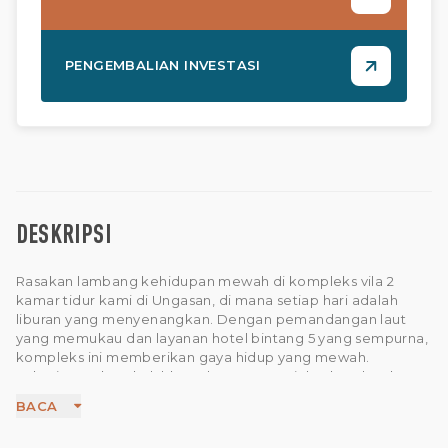
PENGEMBALIAN INVESTASI
DESKRIPSI
Rasakan lambang kehidupan mewah di kompleks vila 2
kamar tidur kami di Ungasan, di mana setiap hari adalah
liburan yang menyenangkan. Dengan pemandangan laut
yang memukau dan layanan hotel bintang 5 yang sempurna,
kompleks ini memberikan gaya hidup yang mewah.
Lokasinya tak terkalahkan - hanya 7 menit berkendara ke
Pantai Melasti yang masih alami, dan hanya 2 menit ke jalan
BACA
utama yang ramai dengan kafe, bar, restoran, toko
kelontong, apotek, dan salon pijat terbaik, memastikan