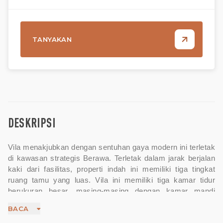
TANYAKAN
DESKRIPSI
Vila menakjubkan dengan sentuhan gaya modern ini terletak
di kawasan strategis Berawa. Terletak dalam jarak berjalan
kaki dari fasilitas, properti indah ini memiliki tiga tingkat
ruang tamu yang luas. Vila ini memiliki tiga kamar tidur
berukuran besar, masing-masing dengan kamar mandi
dalam sendiri. Vila ini menawarkan ruang tamu, ruang
BACA
makan, dan dapur terbuka. Dapur modern dilengkapi