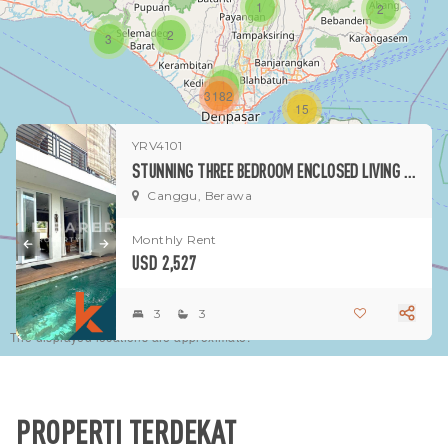
1
2
2
3
1
3182
15
YRV4101
1
STUNNING THREE BEDROOM ENCLOSED LIVING VILLA WITH ROOFTOP IN BERAWA
Canggu, Berawa
Monthly Rent
USD 2,527
3
3
The displayed locations are approximate.
PROPERTI TERDEKAT