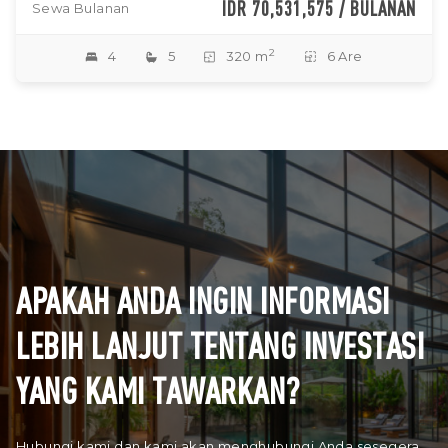
IDR 70,531,575 / BULANAN
Sewa Bulanan
2
4
5
320 m
6 Are
APAKAH ANDA INGIN INFORMASI
LEBIH LANJUT TENTANG INVESTASI
YANG KAMI TAWARKAN?
Hubungi kami dan kami akan menghubungi Anda sesegera