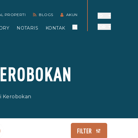
AL PROPERTI
BLOGS
AKUN
ID
IDR
ORY
NOTARIS
KONTAK
KEROBOKAN
di Kerobokan
FILTER