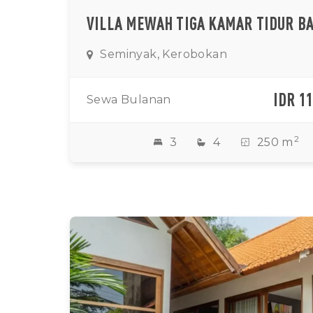
Seminyak, Kerobokan
IDR 1
Sewa Bulanan
2
3
4
250 m