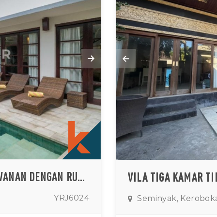
VILA EMPAT KAMAR TIDUR YANG MEWANAN DENGAN RUANG TAMU TERTUTUP DISEWAKAN DI SEMINYAK
YRJ6024
Seminyak, Kerobok