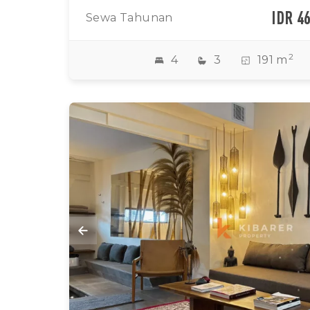
IDR 4
Sewa Tahunan
2
4
3
191 m