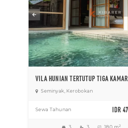
Seminyak, Kerobokan
IDR 4
Sewa Tahunan
2
3
3
180 m