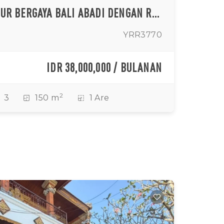
VILA DUA KAMAR TIDUR BERGAYA BALI ABADI DENGAN RUANG TAMU TERTUTUP DI KEROBOKAN
YRR3770
IDR 38,000,000 / BULANAN
2
3
150 m
1 Are