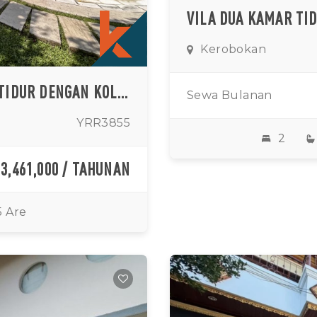
Kerobokan
VILA TROPIS ELEGAN EMPAT KAMAR TIDUR DENGAN KOLAM RENANG PRIBADI DAN TAMAN RINDANG DI BATU BELIG
Sewa Bulanan
YRR3855
2
33,461,000 / TAHUNAN
5 Are