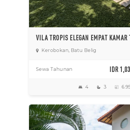
Kerobokan, Batu Belig
IDR 1,0
Sewa Tahunan
4
3
6.9