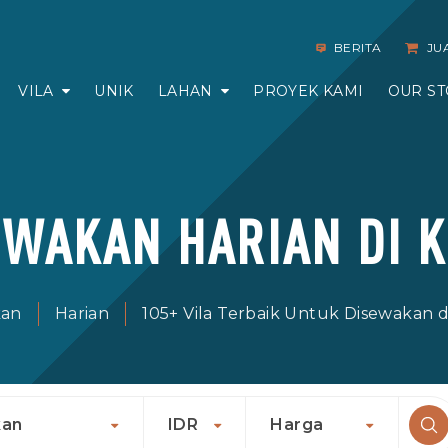
BERITA
JU
VILA
UNIK
LAHAN
PROYEK KAMI
OUR ST
SEWAKAN HARIAN DI 
kan
Harian
105+ Vila Terbaik Untuk Disewakan 
kan
IDR
Harga