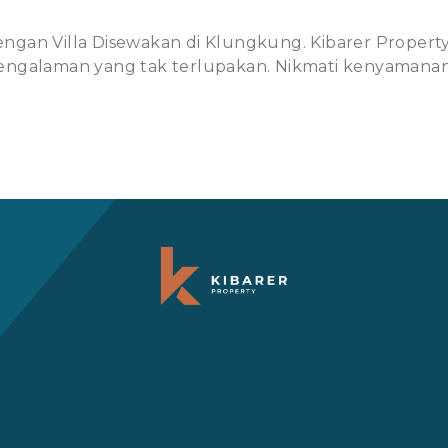
n Villa Disewakan di Klungkung. Kibarer Property
pengalaman yang tak terlupakan. Nikmati kenyamanan