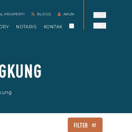
AL PROPERTI
BLOGS
AKUN
ID
IDR
ORY
NOTARIS
KONTAK
NGKUNG
gkung
FILTER