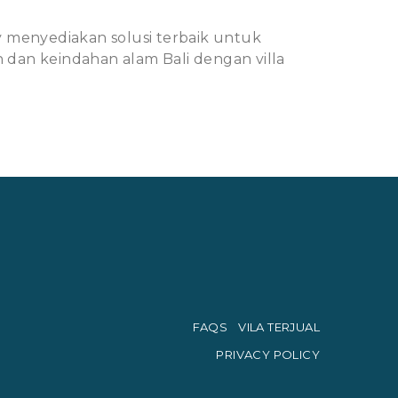
 menyediakan solusi terbaik untuk
 dan keindahan alam Bali dengan villa
FAQS
VILA TERJUAL
PRIVACY POLICY