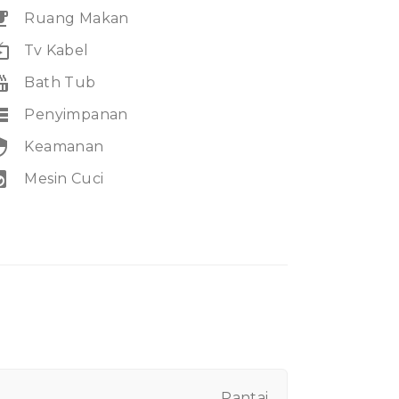
eakfast
Ruang Makan
e_tv
Tv Kabel
_tub
Bath Tub
rage
Penyimpanan
rity
Keamanan
ry_service
Mesin Cuci
Pantai