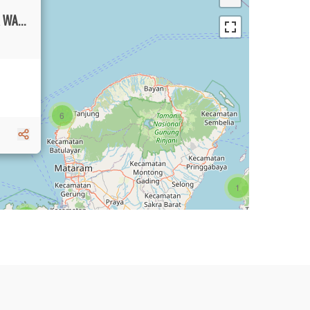
HIDDEN PARADISE FOUR-BEDROOM VILLA WALKING DISTANCE TO BATU BELIG BEACH
6
1
3
1