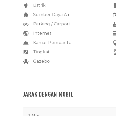
power
free_br
Listrik
water_drop
liv
Sumber Daya Air
two_wheeler
hot
Parking / Carport
public
sto
Internet
room_service
secu
Kamar Pembantu
stairs
local_laund
Tingkat
event_seat
Gazebo
JARAK DENGAN MOBIL
1 Min