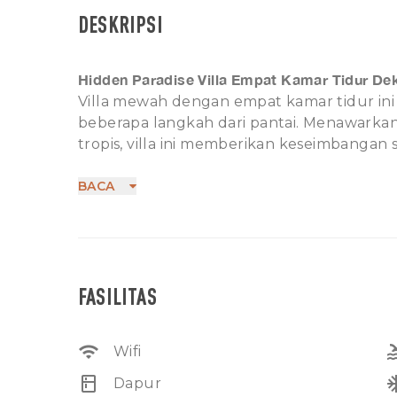
DESKRIPSI
Hidden Paradise Villa Empat Kamar Tidur Dek
Villa mewah dengan empat kamar tidur ini 
beberapa langkah dari pantai. Menawarkan
tropis, villa ini memberikan keseimbanga
kemudahan akses. Hanya 5 menit berjalan 
di Bali dan 2 menit ke pantai, menjadikan
BACA
mencari gaya hidup pesisir yang tenang n
Tidak diperbolehkan membawa hewan peliha
Tidak diperbolehkan sublease (sewa ulang)
Sewa tahunan / bulanan dapat didiskusika
FASILITAS
wifi
po
Wifi
kitchen
ac_
Dapur