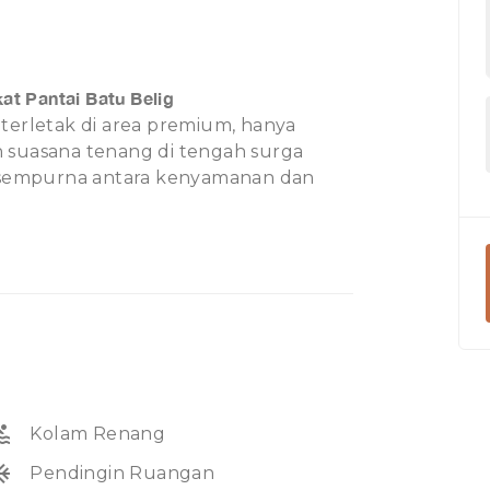
at Pantai Batu Belig
terletak di area premium, hanya
 suasana tenang di tengah surga
n sempurna antara kenyamanan dan
kaki ke beberapa beach club terkenal
nya hunian ideal bagi mereka yang
amun tetap hidup.
raan
n
ol
Kolam Renang
unit
Pendingin Ruangan