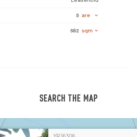
Leasehold
5
582
SEARCH THE MAP
YRJ6306