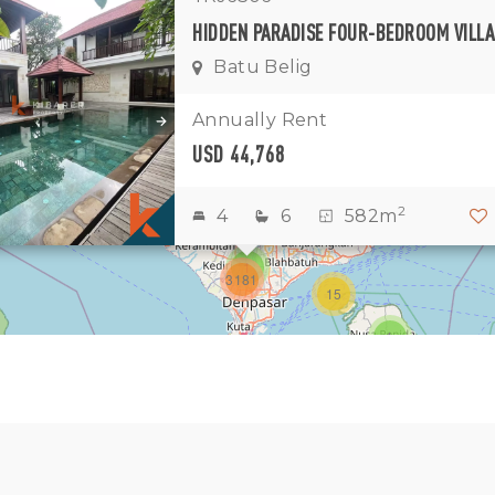
Batu Belig
1
11
7
Annually Rent
USD 44,768
1
2
2
2
4
6
582m
3
1
3181
15
1