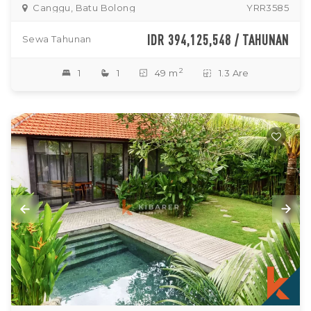
Canggu, Batu Bolong
YRR3585
IDR 394,125,548 / TAHUNAN
Sewa Tahunan
2
1
1
49 m
1.3 Are