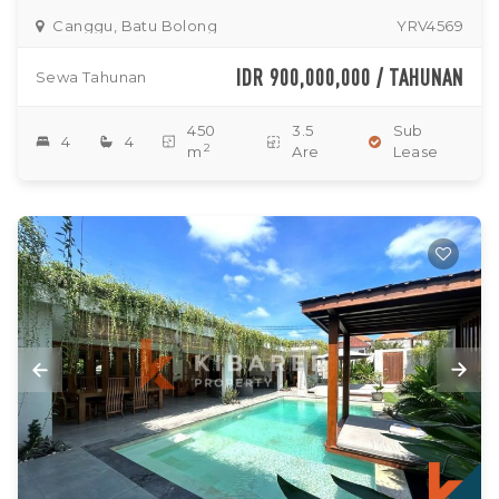
Canggu, Batu Bolong
YRV4569
IDR 900,000,000 / TAHUNAN
Sewa Tahunan
450
3.5
Sub
4
4
2
m
Are
Lease