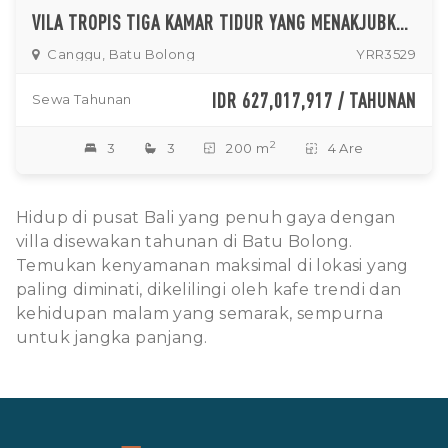
VILA TROPIS TIGA KAMAR TIDUR YANG MENAKJUBKAN DENGAN RUANG TAMU TERBUKA DAN KOLAM RENANG DI CANGGU
Canggu, Batu Bolong
YRR3529
IDR 627,017,917 / TAHUNAN
Sewa Tahunan
2
3
3
200 m
4 Are
Hidup di pusat Bali yang penuh gaya dengan
villa disewakan tahunan di Batu Bolong.
Temukan kenyamanan maksimal di lokasi yang
paling diminati, dikelilingi oleh kafe trendi dan
kehidupan malam yang semarak, sempurna
untuk jangka panjang.