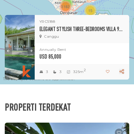
1
3182
15
YRC5188
1
ELEGANT STYLISH THREE-BEDROOMS VILLA 90 METERS FROM BEACH IN CANGGU
Canggu
Annually Rent
USD 85,000
2
3
3
325m
The displayed locations are approximate.
PROPERTI TERDEKAT