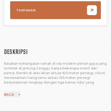
TANYAKAN
DESKRIPSI
Rasakan kehangatan rumah di vila modern penuh gaya yang
terletak di jantung Canggu, hanya beberapa menit dari
pantai. Berdiri di atas lahan seluas 925 meter persegi, vila ini
menawarkan ruang tamu seluas 325 meter persegi
berperabotan lengkap dengan tiga kamar tidur yang
tenang, masing-masing dengan kamar mandi pribadi. Ruang
tamu tertutup menawarkan tempat peristirahatan yang
BACA
nyaman, sementara dapur dan ruang makan terpisah
memastikan kenyamanan dan kepraktisan. Interiornya
dirancang dengan cermat untuk memadukan garis-garis
modern yang bersih dengan suasana yang ramah, lengkap