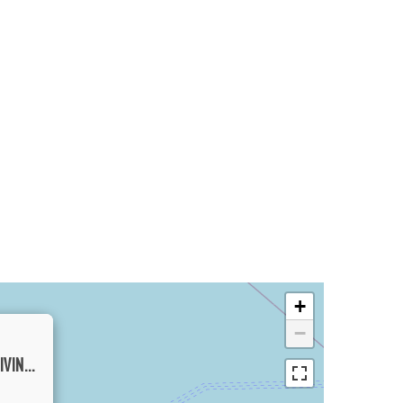
+
−
STUNNING THREE BEDROOM ENCLOSED LIVING VILLA IN MERTANADI