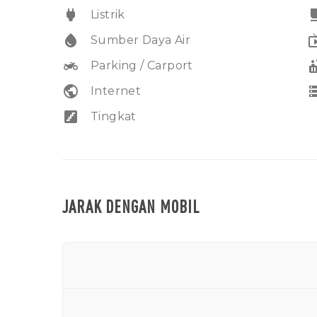
power
free_br
Listrik
water_drop
liv
Sumber Daya Air
two_wheeler
hot
Parking / Carport
public
sto
Internet
stairs
Tingkat
JARAK DENGAN MOBIL