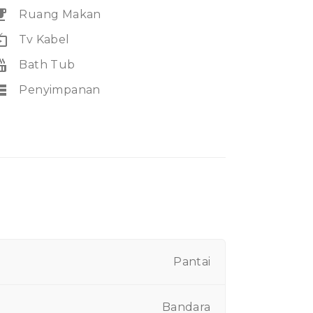
eakfast
Ruang Makan
e_tv
Tv Kabel
_tub
Bath Tub
rage
Penyimpanan
Pantai
Bandara