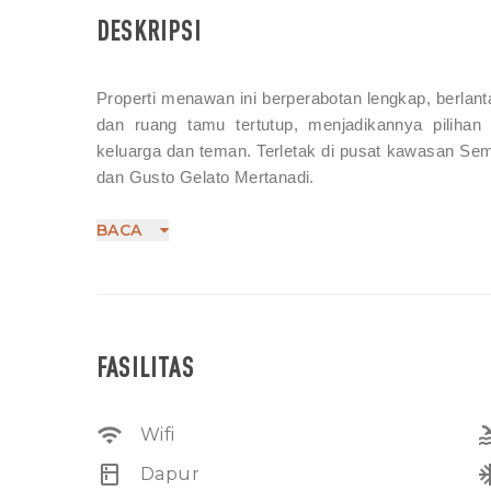
DESKRIPSI
Properti menawan ini berperabotan lengkap, berlant
dan ruang tamu tertutup, menjadikannya pilihan
keluarga dan teman. Terletak di pusat kawasan Semi
dan Gusto Gelato Mertanadi.
Vila ini memiliki tiga kamar tidur yang
lemari pakaian, dan kamar mandi dalam. S
BACA
yang memiliki bathtub di kamar mandi
renang. Pengaturan ini memastikan para 
pribadi untuk bersantai di penghujung har
Ruang tamu tertutup juga dilengkapi
FASILITAS
Anda bersantai di lingkungan yang sejuk 
makan di mana Anda dapat menikmati mak
wifi
po
Wifi
kitchen
ac_
Dapur