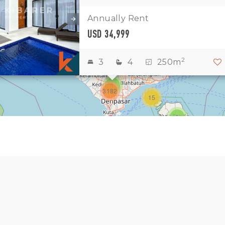
1
11
7
Annually Rent
USD 34,999
1
2
2
2
3
4
250m
3
1
3182
15
1