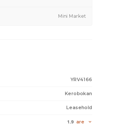
Mini Market
YRV4166
Kerobokan
Leasehold
1.9