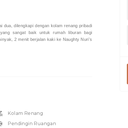
ai dua, dilengkapi dengan kolam renang pribadi
 yang sangat baik untuk rumah liburan bagi
nyak, 2 menit berjalan kaki ke Naughty Nuri's
 masing-masing dilengkapi dengan AC,
atu kamar tidur utama di lantai dasar
 dan juga akses langsung ke kolam
tamu memiliki ruang yang nyaman dan
i.
 dengan AC sehingga memungkinkan
dan nyaman. Tempat ini memiliki meja
anan bersama, dan dapur lengkap.
ol
Kolam Renang
unit
Pendingin Ruangan