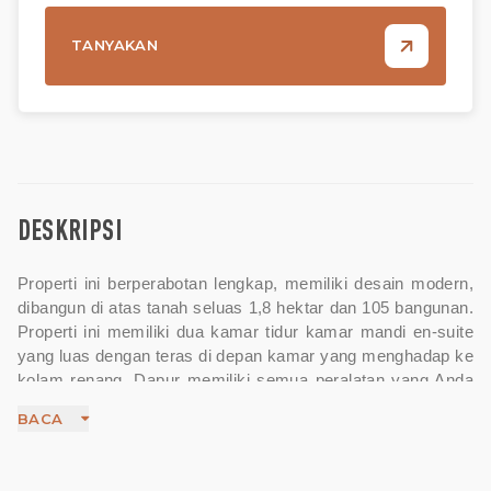
TANYAKAN
DESKRIPSI
Properti ini berperabotan lengkap, memiliki desain modern,
diba
ngun di atas tanah seluas 1,8 hektar dan 105 bangunan.
Properti ini memiliki dua kamar tidur kamar mandi en-suite
yang luas dengan teras di depan kamar yang menghadap ke
kolam renang. Dapur memiliki semua peralatan yang Anda
perlukan dengan ruang makan tertutup. Sebenarnya ada 3
BACA
kamar tidur, namun tersisa 2 kamar tidur dan salah satunya
dijadikan ruang hiburan atau ruang tamu di lantai dua,
lengkap dengan 2 sofa, TV 65' dan konsol, memiliki balkon