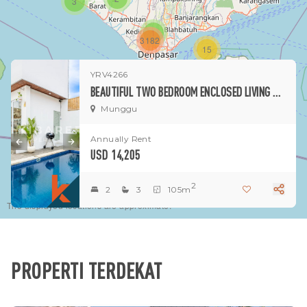
3
1
3182
15
YRV4266
1
BEAUTIFUL TWO BEDROOM ENCLOSED LIVING VILLA SITUATED IN MUNGGU
Munggu
Annually Rent
USD 14,205
2
2
3
105m
The displayed locations are approximate.
PROPERTI TERDEKAT