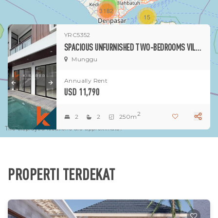
1
3182
15
YRC5352
1
SPACIOUS UNFURNISHED TWO-BEDROOMS VILLA IN MUNGGU (MIN. 3 YEARS RENTAL)
Munggu
Annually Rent
USD 11,790
2
2
2
250m
The displayed locations are approximate.
PROPERTI TERDEKAT