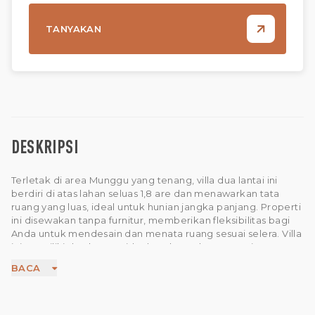
TANYAKAN
DESKRIPSI
Terletak di area Munggu yang tenang, villa dua lantai ini
berdiri di atas lahan seluas 1,8 are dan menawarkan tata
ruang yang luas, ideal untuk hunian jangka panjang. Properti
ini disewakan tanpa furnitur, memberikan fleksibilitas bagi
Anda untuk mendesain dan menata ruang sesuai selera. Villa
ini memiliki dua kamar tidur berukuran besar, masing-
masing dilengkapi dengan kamar mandi ensuite pribadi
BACA
yang dilengkapi bathtub. Selain itu, terdapat ruang tamu
tertutup yang luas yang terhubung dengan area dapur dan
ruang makan, menciptakan ruang indoor yang nyaman dan
fungsional. Balkon serta toilet tamu yang luas menambah