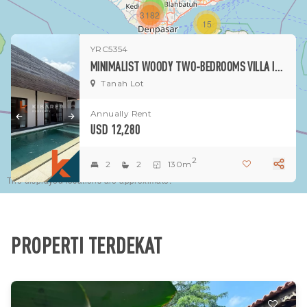
1
3182
15
YRC5354
1
MINIMALIST WOODY TWO-BEDROOMS VILLA IN TANAH LOT
Tanah Lot
Annually Rent
USD 12,280
2
2
2
130m
The displayed locations are approximate.
PROPERTI TERDEKAT