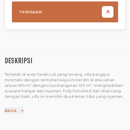
TANYAKAN
DESKRIPSI
Terletak di area Tanah Lot yang tenang, villa bergaya
minimalis dengan sentuhan kayu ini berdiri di atas lahan
seluas 180 m² dengan luas bangunan 130 m², menghadirkan
suasana hangat dan nyaman. Fully furnished dan dirancang
dengan baik, villa ini memiliki dua kamar tidur yang nyaman,
masing-masing dilengkapi dengan kamar mandi ensuite
pribadi. Area dapur terbuka yang terhubung dengan ruang
BACA
makan menciptakan suasana yang santai dan lapang, ideal
untuk aktivitas sehari-hari dengan aliran ruang indoor dan
outdoor yang menyatu.
Di bagian luar, terdapat kolam renang pribadi yang