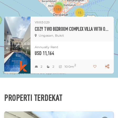
1
3183
15
YRR3029
1
COZY TWO BEDROOM COMPLEX VILLA WITH OPEN LIVING IN UNGASAN
Ungasan, Bukit
Annually Rent
USD 11,164
2
2
2
100m
The displayed locations are approximate.
PROPERTI TERDEKAT