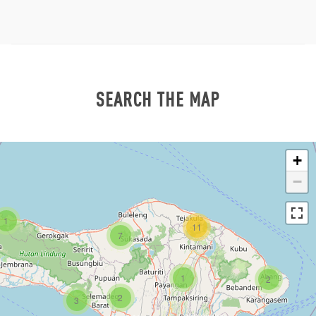
SEARCH THE MAP
+
−
1
11
7
1
2
2
3