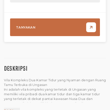
TANYAKAN
DESKRIPSI
Vila Kompleks Dua Kamar Tidur yang Nyaman dengan Ruang
Tamu Terbuka di Ungasan
Ini adalah vila kompleks yang terletak di Ungasan yang
memiliki vila pribadi dua kamar tidur dan tiga kamar tidur
yang terletak di dekat pantai kawasan Nusa Dua dan
Ungasan. Vila ini memiliki kolam renang pribadi, ruang tamu,
dapur, teras/balkon. Properti ini merupakan vila pribadi dua