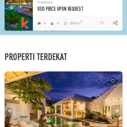
Freehold
USD PRICE UPON REQUEST
2
4
4
550m
The displayed locations are approximate.
PROPERTI TERDEKAT