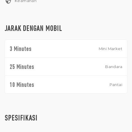
security
Keamanan
dan Eat Street yang hanya beberapa menit jauhnya.
Kesempatan luar biasa untuk memiliki properti bergengsi di
lokasi paling diminati di Bali!
JARAK DENGAN MOBIL
3 Minutes
Mini Market
25 Minutes
Bandara
10 Minutes
Pantai
SPESIFIKASI