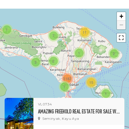
+
−
1
11
7
1
2
2
3
3182
15
1
1
VL0734
AMAZING FREEHOLD REAL ESTATE FOR SALE WALKING DISTANCE TO THE BEACH IN SEMINYAK
Seminyak, Kayu Aya