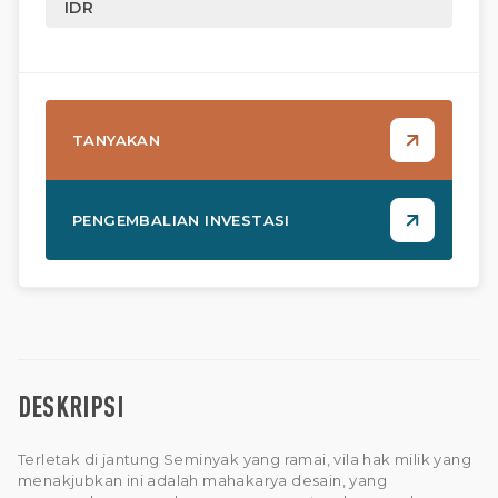
IDR
TANYAKAN
PENGEMBALIAN INVESTASI
DESKRIPSI
Terletak di jantung Seminyak yang ramai, vila hak milik yang
menakjubkan ini adalah mahakarya desain, yang