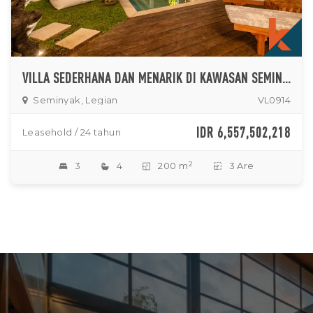
VILLA SEDERHANA DAN MENARIK DI KAWASAN SEMINYAK
Seminyak, Legian
VL0914
IDR 6,557,502,218
Leasehold / 24 tahun
2
3
4
200 m
3 Are