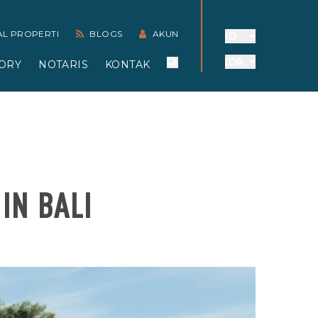
AL PROPERTI
BLOGS
AKUN
ID
IDR
ORY
NOTARIS
KONTAK
IN BALI