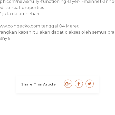
raph.com/news/fully-functioning-layer-1-mainnet-anno
ied-to-real-properties
 juta dalam sehari..
/www.coingecko.com tanggal 04 Maret
ngkan kapan itu akan dapat diakses oleh semua ora
snya.
Share This Article