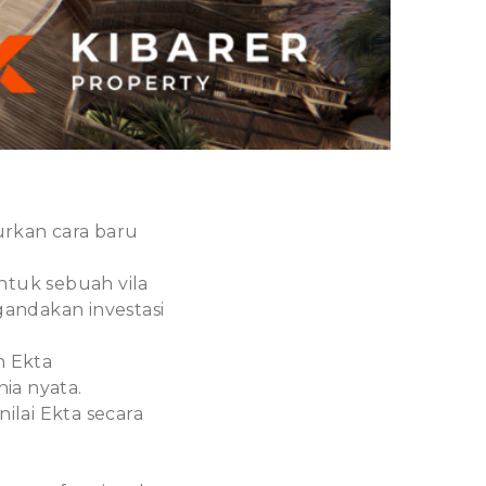
rkan cara baru
tuk sebuah vila
andakan investasi
n Ekta
ia nyata.
lai Ekta secara