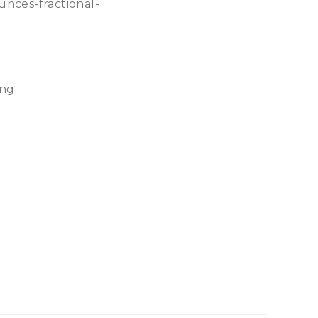
unces-fractional-
ng.