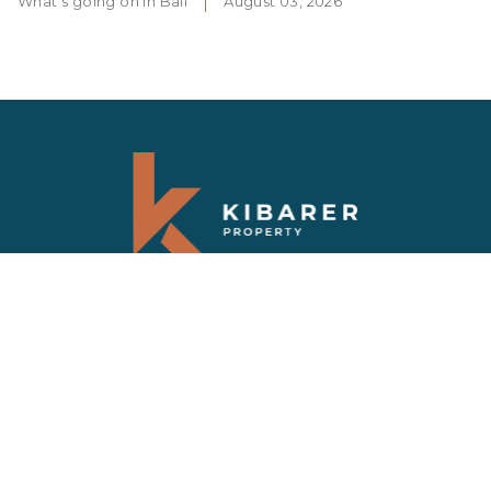
What's going on in Bali
August 03, 2026
Langganan berita berkala kami
Dapatkan informasi terbaru tentang berita
dan penawaran terbaru untuk properti di
Bali