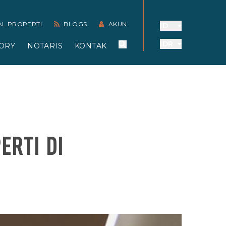
AL PROPERTI
BLOGS
AKUN
ID
IDR
ORY
NOTARIS
KONTAK
ERTI DI