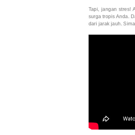
Tapi, jangan stres!
surga tropis Anda. D
dari jarak jauh. Sima