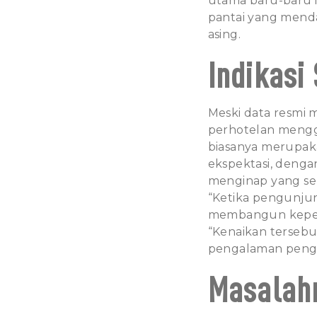
utama baru-baru 
pantai yang menda
asing.
Indikasi
Meski data resmi 
perhotelan mengga
biasanya merupaka
ekspektasi, deng
menginap yang se
“Ketika pengunjung
membangun keperca
“Kenaikan terseb
pengalaman pengu
Masalah