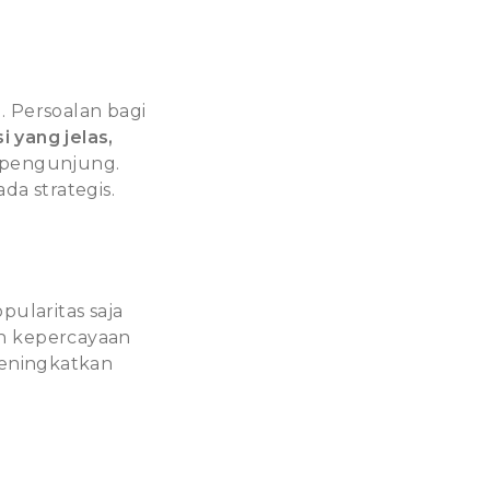
 Persoalan bagi
 yang jelas,
pengunjung.
da strategis.
pularitas saja
an kepercayaan
meningkatkan