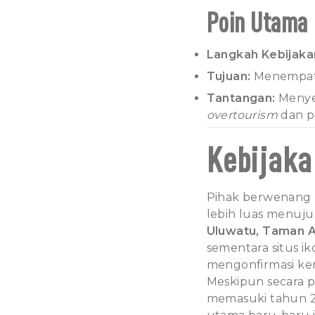
Poin Utama
Langkah Kebijaka
Tujuan:
Menempatka
Tantangan:
Menyei
overtourism
dan p
Kebijaka
Pihak berwenang 
lebih luas menuju
Uluwatu, Taman A
sementara situs ik
mengonfirmasi ken
Meskipun secara pr
memasuki tahun 20