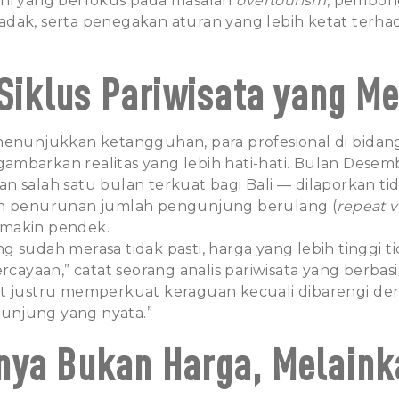
ini yang berfokus pada masalah
overtourism
, pembon
dak, serta penegakan aturan yang lebih ketat terha
 Siklus Pariwisata yang M
menunjukkan ketangguhan, para profesional di bidang
mbarkan realitas yang lebih hati-hati. Bulan Dese
n salah satu bulan terkuat bagi Bali — dilaporkan 
an penurunan jumlah pengunjung berulang (
repeat v
makin pendek.
 sudah merasa tidak pasti, harga yang lebih tinggi t
yaan,” catat seorang analis pariwisata yang berbasis
ut justru memperkuat keraguan kecuali dibarengi d
njung yang nyata.”
nya Bukan Harga, Melaink