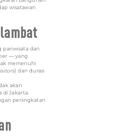
gkaran bangunan
dap wisatawan
elambat
 pariwisata dan
mber — yang
tidak memenuhi
isitors
) dan durasi
idak akan
 di Jakarta.
engan peningkatan
an