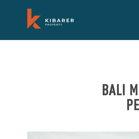
BALI M
P