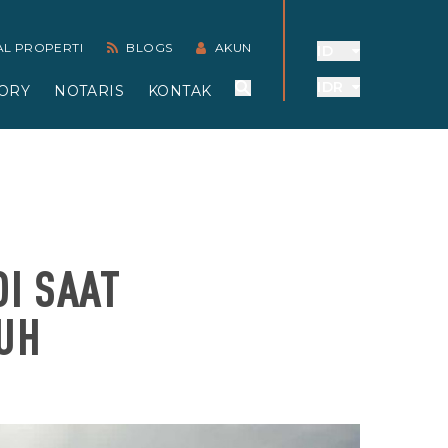
AL PROPERTI
BLOGS
AKUN
ID
IDR
ORY
NOTARIS
KONTAK
DI SAAT
UH