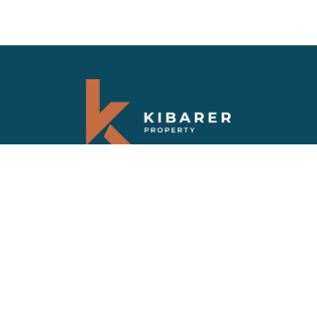
Langganan berita berkala kami
Dapatkan informasi terbaru tentang berita
dan penawaran terbaru untuk properti di
Bali
FAQS
VILA TERJUAL