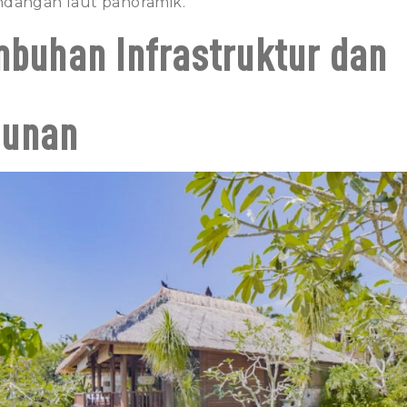
ndangan laut panoramik.
mbuhan Infrastruktur dan
unan