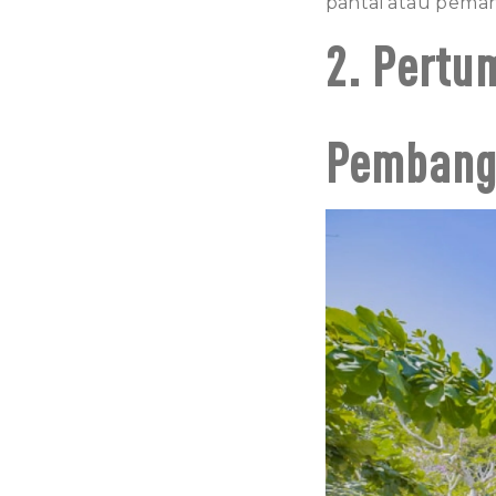
pantai atau pema
2. Pertu
Pembang