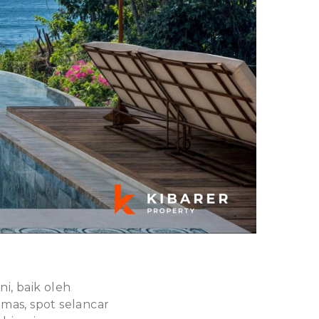
ni, baik oleh
emas, spot selancar