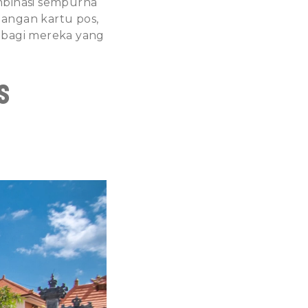
mbinasi sempurna
angan kartu pos,
k bagi mereka yang
s