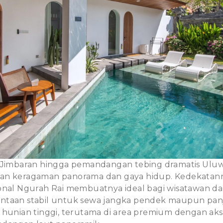
 Jimbaran hingga pemandangan tebing dramatis Uluwa
an keragaman panorama dan gaya hidup. Kedekatan
onal Ngurah Rai membuatnya ideal bagi wisatawan dan
ntaan stabil untuk sewa jangka pendek maupun panj
 hunian tinggi, terutama di area premium dengan ak