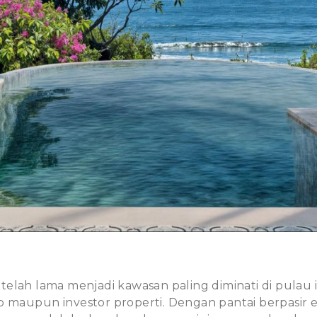
i telah lama menjadi kawasan paling diminati di pulau i
dup maupun
investor properti
. Dengan pantai berpasir 