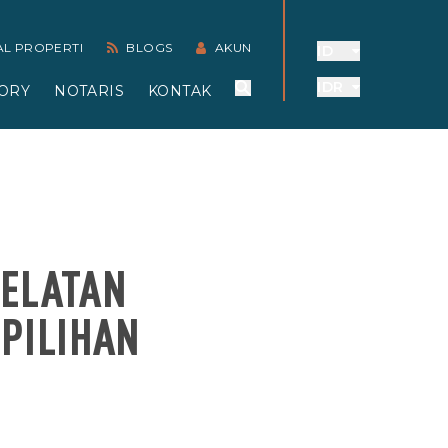
AL PROPERTI
BLOGS
AKUN
ID
IDR
ORY
NOTARIS
KONTAK
SELATAN
 PILIHAN