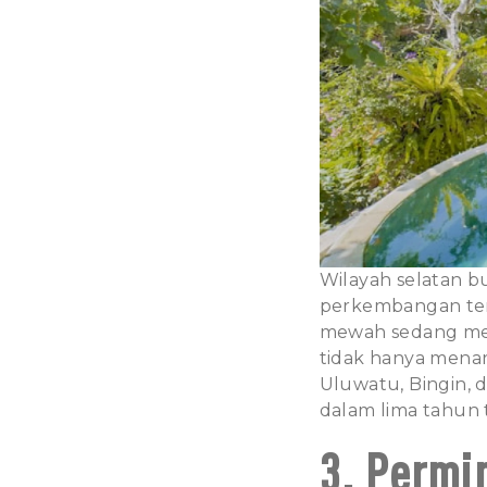
Wilayah selatan b
perkembangan terce
mewah sedang men
tidak hanya menari
Uluwatu
,
Bingin
, 
dalam lima tahun t
3. Permi