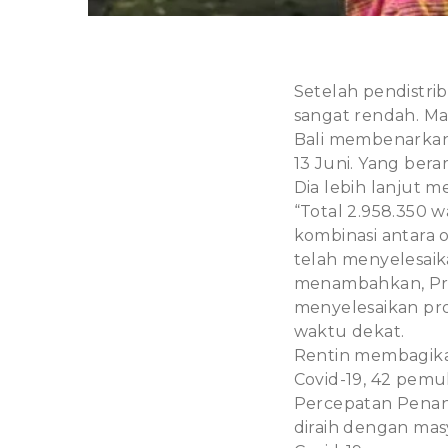
Setelah pendistrib
sangat rendah. M
Bali membenarkan i
13 Juni. Yang berar
Dia lebih lanjut m
“Total 2.958.350 
kombinasi antara 
telah menyelesaik
menambahkan, Prov
menyelesaikan pr
waktu dekat.
Rentin membagika
Covid-19, 42 pemu
Percepatan Penang
diraih dengan ma