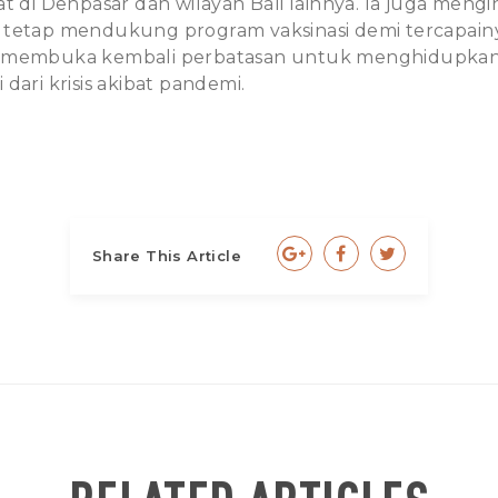
t di Denpasar dan wilayah Bali lainnya. Ia juga meng
 tetap mendukung program vaksinasi demi tercapain
a membuka kembali perbatasan untuk menghidupkan
dari krisis akibat pandemi.
Share This Article