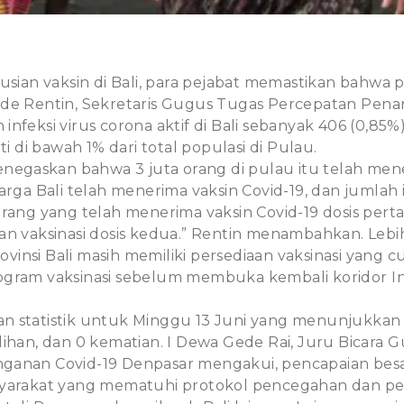
usian vaksin di Bali, para pejabat memastikan bahwa 
ade Rentin, Sekretaris Gugus Tugas Percepatan Pena
nfeksi virus corona aktif di Bali sebanyak 406 (0,85
ti di bawah 1% dari total populasi di Pulau.
enegaskan bahwa 3 juta orang di pulau itu telah mene
warga Bali telah menerima vaksin Covid-19, dan jumla
orang yang telah menerima vaksin Covid-19 dosis per
an vaksinasi dosis kedua.” Rentin menambahkan. Lebih
insi Bali masih memiliki persediaan vaksinasi yang 
ogram vaksinasi sebelum membuka kembali koridor In
n statistik untuk Minggu 13 Juni yang menunjukkan
lihan, dan 0 kematian. I Dewa Gede Rai, Juru Bicara 
anan Covid-19 Denpasar mengakui, pencapaian besar
syarakat yang mematuhi protokol pencegahan dan pe