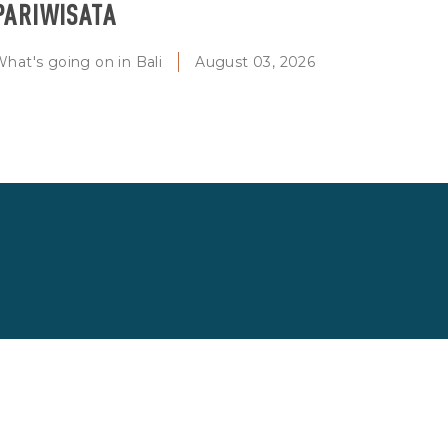
PARIWISATA
hat's going on in Bali
August 03, 2026
FAQS
VILA TERJUAL
PRIVACY POLICY