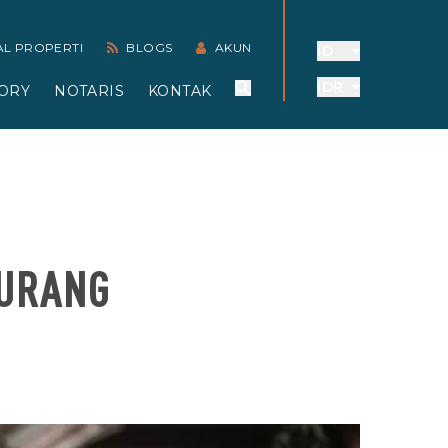
AL PROPERTI
BLOGS
AKUN
ID
IDR
ORY
NOTARIS
KONTAK
KURANG