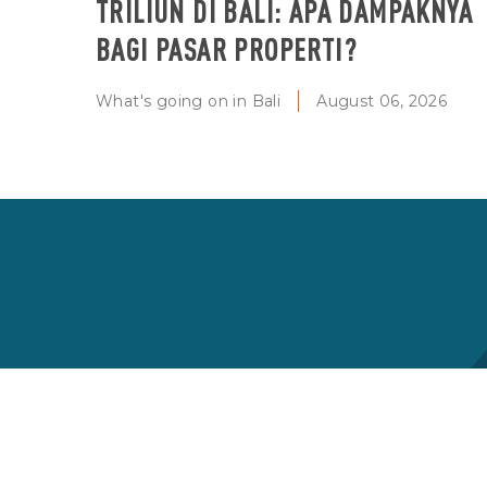
TRILIUN DI BALI: APA DAMPAKNYA
BAGI PASAR PROPERTI?
What's going on in Bali
August 06, 2026
Langganan berita berkala kami
Dapatkan informasi terbaru tentang berita
dan penawaran terbaru untuk properti di
Bali