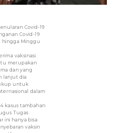
penularan Covid-19
nganan Covid-19
%) hingga Minggu
rima vaksinasi.
h itu merupakan
tama dan yang
 lanjut dia
cukup untuk
ternasional dalam
 4 kasus tambahan
Gugus Tugas
 ini hanya bisa
nyebaran vaksin