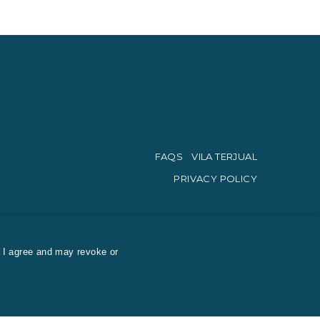
FAQS
VILA TERJUAL
PRIVACY POLICY
. I agree and may revoke or
Mata uang resmi perdagangan di Indonesia adalah Rupiah.