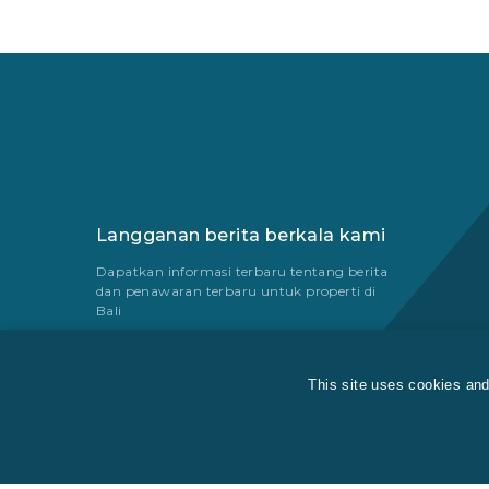
Langganan berita berkala kami
Dapatkan informasi terbaru tentang berita
dan penawaran terbaru untuk properti di
Bali
This site uses cookies and
© Copyright 2016 - 2026 Development & SEO By
Kesato &