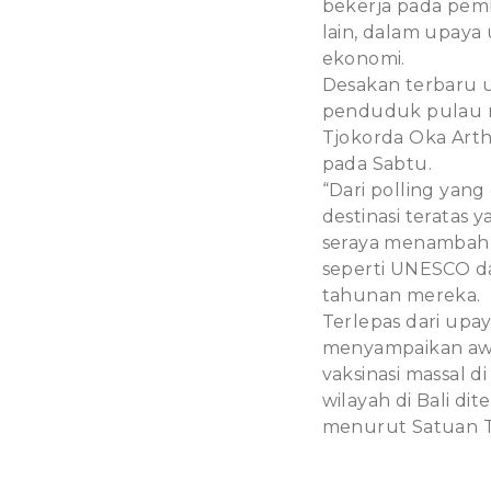
bekerja pada pem
lain, dalam upaya
ekonomi.
Desakan terbaru 
penduduk pulau m
Tjokorda Oka Arth
pada Sabtu.
“Dari polling yang
destinasi teratas
seraya menambahka
seperti UNESCO d
tahunan mereka.
Terlepas dari upa
menyampaikan awa
vaksinasi massal d
wilayah di Bali di
menurut Satuan T