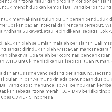
bentukan "zona hijau" dan program koridor perjalan
 untuk menghidupkan kembali Bali yang bergantung 
untuk memvaksinasi tujuh puluh persen penduduk dar
erupakan bagian integral dari rencana tersebut, W
a Ardhana Sukawati, atau lebih dikenal sebagai Cok
 dilakukan oleh sejumlah majalah perjalanan, Bali ma
 yang sangat dirindukan oleh wisatawan mancanegara,”
n pihaknya juga telah berkoordinasi dengan organisa
an WHO untuk menjadikan Bali sebagai tuan rumah.
ya dan antusiasme yang sedang berlangsung, seorang
l bulan ini bahwa mungkin ada penundaan dua bul
i Bali yang dapat menunda jadwal pembukaan kembali. 
tetapkan sebagai "zona merah" COVID-19 berisiko tinggi 
ugas COVID-19 Indonesia.