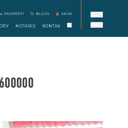
AL PROPERTI
BLOGS
AKUN
ID
IDR
ORY
NOTARIS
KONTAK
600000