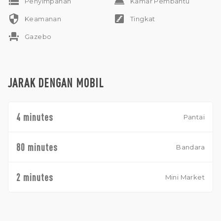
storage
room_service
Penyimpanan
Kamar Pembantu
security
stairs
Keamanan
Tingkat
event_seat
Gazebo
JARAK DENGAN MOBIL
4 minutes
Pantai
80 minutes
Bandara
2 minutes
Mini Market