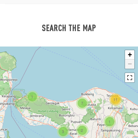
SEARCH THE MAP
+
−
1
11
7
1
2
3