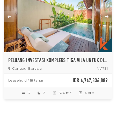
PELUANG INVESTASI KOMPLEKS TIGA VILA UNTUK DISEWAKAN DI BERAWA
Canggu, Berawa
VL1731
IDR 4,747,336,089
Leasehold / 18 tahun
2
3
3
370 m
4 Are