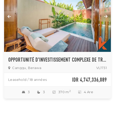
OPPORTUNITÉ D'INVESTISSEMENT COMPLEXE DE TROIS VILLAS À LOUER À BERAWA
Canggu, Berawa
VL1731
IDR 4,747,336,089
Leasehold / 18 années
2
3
3
370 m
4 Are