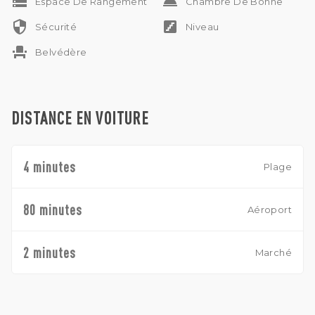
storage
room_service
Espace De Rangement
Chambre De Bonne
security
stairs
Sécurité
Niveau
event_seat
Belvédère
DISTANCE EN VOITURE
4 minutes
Plage
80 minutes
Aéroport
2 minutes
Marché