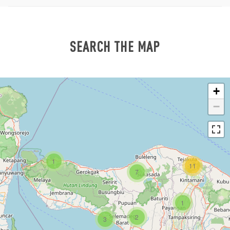
SEARCH THE MAP
+
−
1
11
7
1
2
3