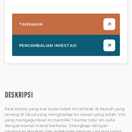
TANYAKAN
PENGEMBALIAN INVESTASI
DESKRIPSI
Real estate yang luar biasa indah ini terletak di daerah yang
tenang di Ubud yang menghadap ke sawah yang indah. Vila
yang mengagumkan ini memiliki 7 kamar tidur en-suite
dengan kamar mandi berkelas. Dilengkapi dengan
perabotan lengkap dan didekorasi dengan cita rasa tinggi