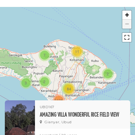
+
−
11
7
2
2
3
1
84
3105
UBD167
10
AMAZING VILLA WONDERFUL RICE FIELD VIEW
Gianyar, Ubud