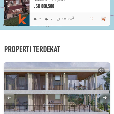
Leasehold / 20 years
USD 808,500
2
7
7
500m
The displayed locations are approximate.
PROPERTI TERDEKAT