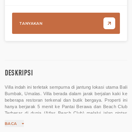
TANYAKAN
DESKRIPSI
Villa indah ini terletak sempurna di jantung lokasi utama Bali
Bumbak, Umalas. Villa berada dalam jarak berjalan kaki ke
beberapa restoran terkenal dan butik bergaya. Properti ini
hanya berjarak 5 menit ke Pantai Berawa dan Beach Club
Terbesar di dunia (Atlas Beach Club) melalui jalan pintas
Umalas. Memiliki dua tingkat dan memiliki tiga kamar tidur
BACA
luas, kamar mandi dalam, kolam renang pribadi dengan