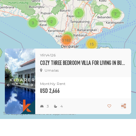
1
2
2
3
1
3182
15
YRV4126
1
COZY THREE BEDROOM VILLA FOR LIVING IN BUMBAK UMALAS
Umalas
Monthly Rent
USD 2,666
3
4
The displayed locations are approximate.