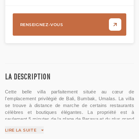
RENSEIGNEZ-VOUS
LA DESCRIPTION
Cette belle villa parfaitement située au cœur de
l'emplacement privilégié de Bali, Bumbak, Umalas. La villa
se trouve à distance de marche de certains restaurants
célèbres et boutiques élégantes. La propriété est à
seulement 5 minutes de la plage de Berawa et du plus grand
club de plage du monde (Atlas Beach Club) via le raccourci
LIRE LA SUITE
d'Umalas. Dispose de deux niveaux et dispose de trois