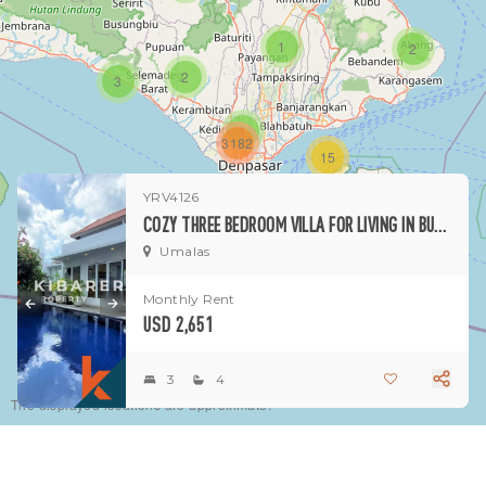
1
2
2
3
1
3182
15
YRV4126
1
COZY THREE BEDROOM VILLA FOR LIVING IN BUMBAK UMALAS
Umalas
Monthly Rent
USD 2,651
3
4
The displayed locations are approximate.