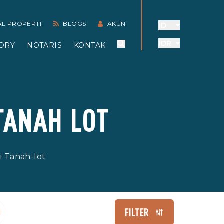
AL PROPERTI
BLOGS
AKUN
ID
IDR
ORY
NOTARIS
KONTAK
TANAH LOT
i Tanah-lot
FILTER