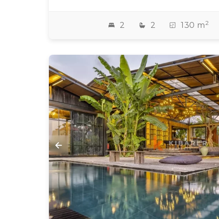
2
2
2
130 m