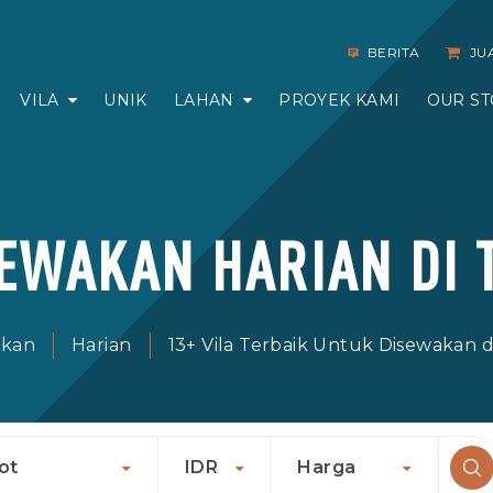
BERITA
JU
VILA
UNIK
LAHAN
PROYEK KAMI
OUR ST
SEWAKAN HARIAN DI 
akan
Harian
13+ Vila Terbaik Untuk Disewakan d
ot
IDR
Harga