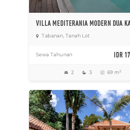
Tabanan, Tanah Lot
IDR 1
Sewa Tahunan
2
2
3
69 m