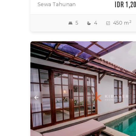
IDR 1,2
Sewa Tahunan
2
5
4
450 m