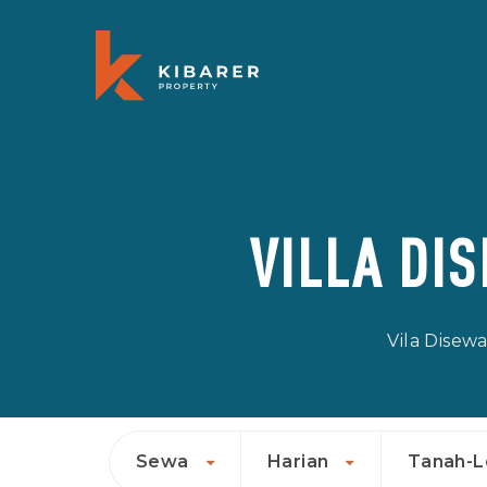
VILLA DI
Vila Disew
Sewa
Harian
Tanah-L