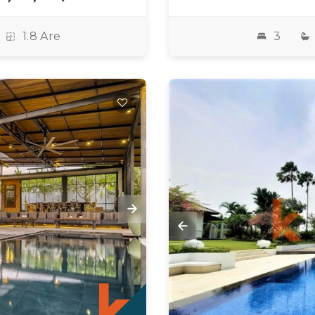
1.8 Are
3