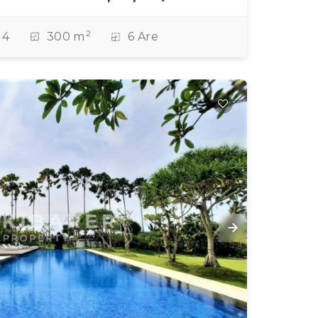
2
4
300 m
6 Are