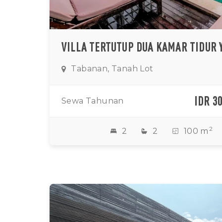
Tabanan, Tanah Lot
IDR 3
Sewa Tahunan
2
2
2
100 m