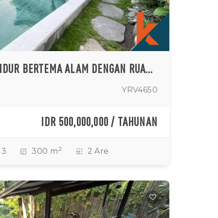
VILLA TIGA KAMAR TIDUR BERTEMA ALAM DENGAN RUANG TAMU TERBUKA DI TABANAN
t
YRV4650
IDR 500,000,000 / TAHUNAN
2
3
300 m
2 Are