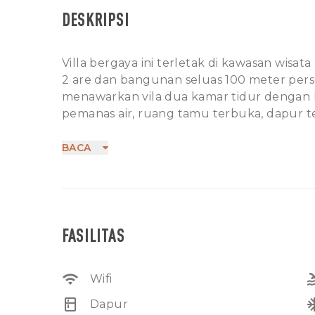
DESKRIPSI
Villa bergaya ini terletak di kawasan wisat
2 are dan bangunan seluas 100 meter perse
menawarkan vila dua kamar tidur dengan k
pemanas air, ruang tamu terbuka, dapur t
mini, sumber air sumur bor , Listrik dan t
sepeda. Hanya membutuhkan waktu 2 menit
BACA
dari 1.8 km dari pantai berawa. Bandara te
Ngurah Rai yang berjarak 15,9 km dari akom
Nomor IMB.
Tidak ada pondok wisata
FASILITAS
Bisa untuk disewakan
Kentut Oke
wifi
po
Wifi
kitchen
ac_
Dapur