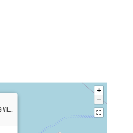
+
−
BEAUTIFUL TWO BEDROOMS OPEN LIVING VILLA SITUATED IN PRIME OF BERAWA AREA