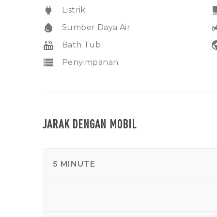
power
free_br
Listrik
water_drop
two_w
Sumber Daya Air
hot_tub
pub
Bath Tub
storage
Penyimpanan
JARAK DENGAN MOBIL
5 MINUTE