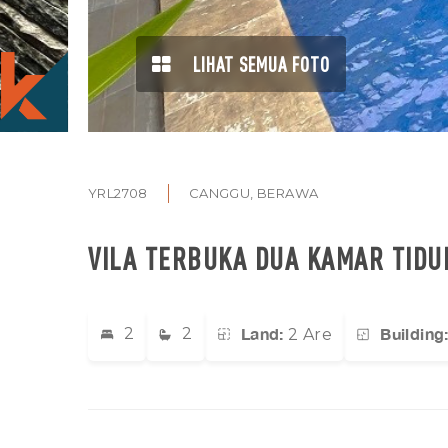
LIHAT SEMUA FOTO
YRL2708
CANGGU, BERAWA
VILA TERBUKA DUA KAMAR TIDU
Land:
Building
2
2
2 Are