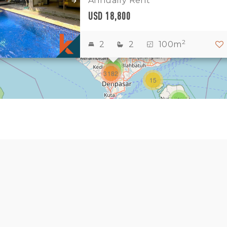
Annually Rent
USD 18,800
1
2
2
2
2
2
100m
3
1
3182
15
1