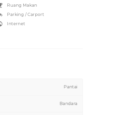
eakfast
Ruang Makan
heeler
Parking / Carport
lic
Internet
Pantai
Bandara