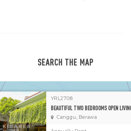
SEARCH THE MAP
YRL2708
Canggu, Berawa
1
11
7