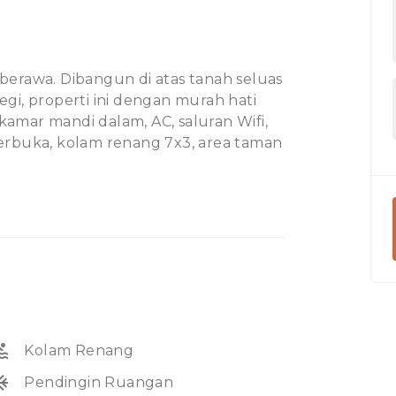
a berawa. Dibangun di atas tanah seluas
gi, properti ini dengan murah hati
amar mandi dalam, AC, saluran Wifi,
erbuka, kolam renang 7x3, area taman
empat parkir muat untuk satu mobil dan
 berkendara ke pasar lokal, kurang
rdekat adalah Bandara Internasional
odasi.
ol
Kolam Renang
unit
Pendingin Ruangan