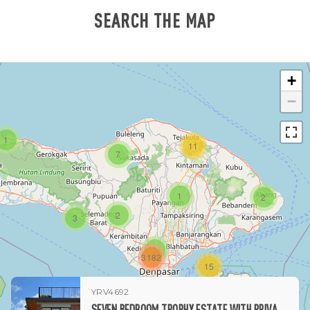
SEARCH THE MAP
+
−
1
11
7
1
2
2
3
1
3182
15
YRV4692
1
SEVEN BEDROOM TROPHY ESTATE WITH PRIVATE ELEVATOR, ROOFTOP, GOLF AND OCEAN PANORAMA IN PECATU