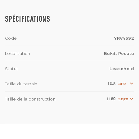
certaines des plages les plus célèbres de Bali, comme
Dreamland Beach.
Saisissez cette rare opportunité d'acquérir une résidence
SPÉCIFICATIONS
de luxe exceptionnelle dans l'un des quartiers les plus
prestigieux et recherchés de Pecatu.
Code
YRV4692
Localisation
Bukit, Pecatu
Statut
Leasehold
13.8
Taille du terrain
1150
Taille de la construction