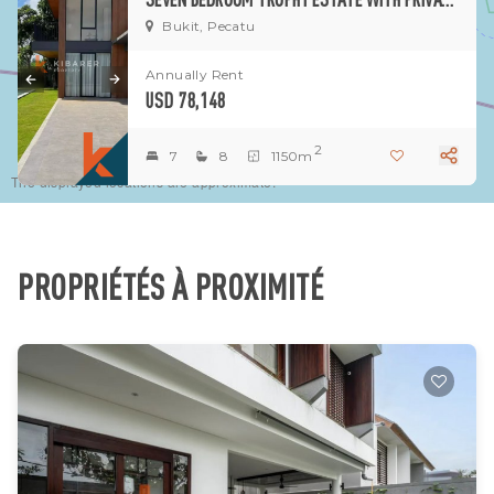
Bukit, Pecatu
Annually Rent
USD 78,148
2
7
8
1150m
The displayed locations are approximate.
PROPRIÉTÉS À PROXIMITÉ