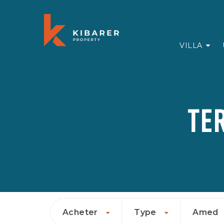
VILLA
TE
Acheter
Type
Amed